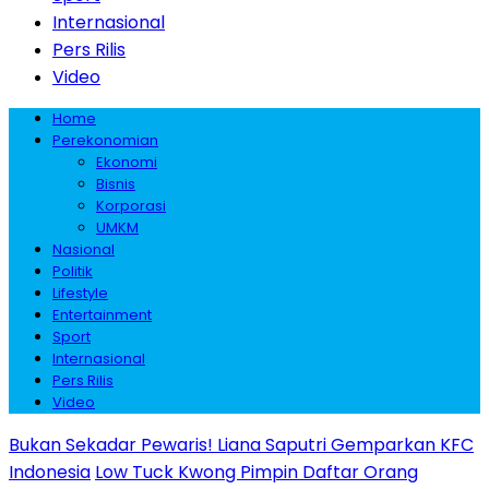
Internasional
Pers Rilis
Video
Home
Perekonomian
Ekonomi
Bisnis
Korporasi
UMKM
Nasional
Politik
Lifestyle
Entertainment
Sport
Internasional
Pers Rilis
Video
Bukan Sekadar Pewaris! Liana Saputri Gemparkan KFC
Indonesia
Low Tuck Kwong Pimpin Daftar Orang