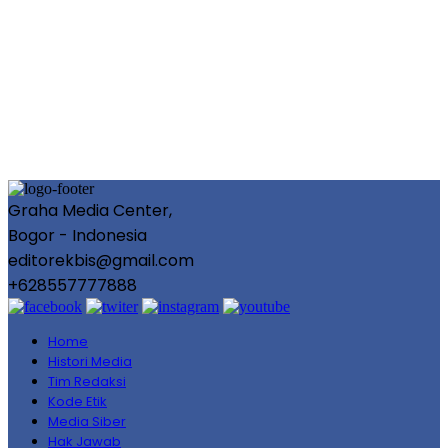
Graha Media Center,
Bogor - Indonesia
editorekbis@gmail.com
+628557777888
Home
Histori Media
Tim Redaksi
Kode Etik
Media Siber
Hak Jawab