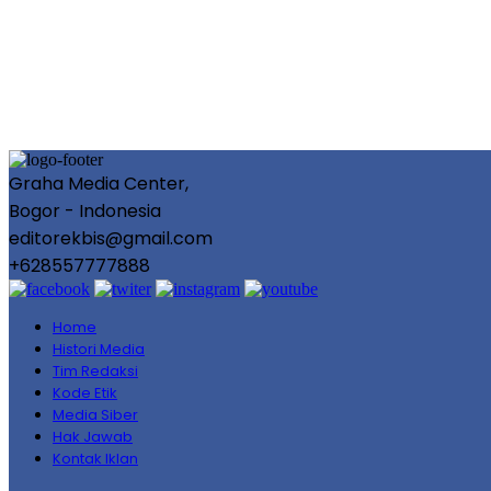
Graha Media Center,
Bogor - Indonesia
editorekbis@gmail.com
+628557777888
Home
Histori Media
Tim Redaksi
Kode Etik
Media Siber
Hak Jawab
Kontak Iklan