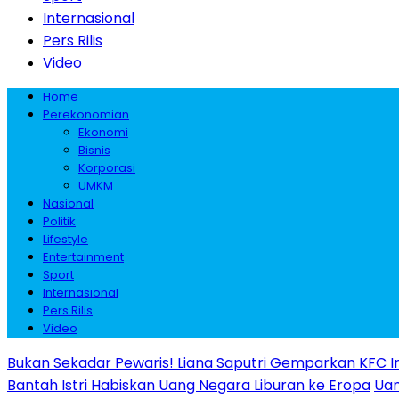
Internasional
Pers Rilis
Video
Home
Perekonomian
Ekonomi
Bisnis
Korporasi
UMKM
Nasional
Politik
Lifestyle
Entertainment
Sport
Internasional
Pers Rilis
Video
Bukan Sekadar Pewaris! Liana Saputri Gemparkan KFC I
Bantah Istri Habiskan Uang Negara Liburan ke Eropa
Uan