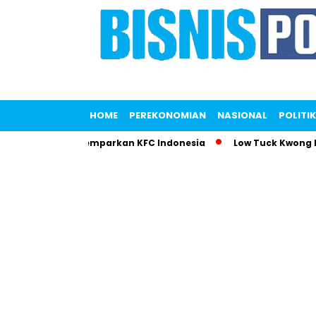
HOME
PEREKONOMIAN
NASIONAL
POLITIK
 Liana Saputri Gemparkan KFC Indonesia
Low Tuck Kwong Pi