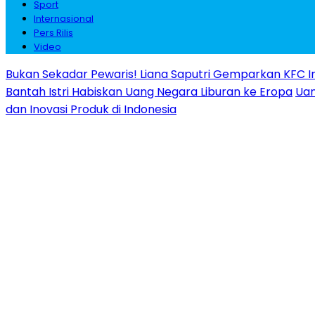
Sport
Internasional
Pers Rilis
Video
Bukan Sekadar Pewaris! Liana Saputri Gemparkan KFC I
Bantah Istri Habiskan Uang Negara Liburan ke Eropa
Uan
dan Inovasi Produk di Indonesia