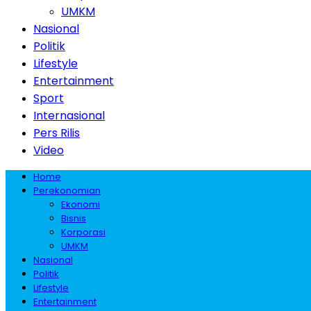
UMKM
Nasional
Politik
Lifestyle
Entertainment
Sport
Internasional
Pers Rilis
Video
Home
Perekonomian
Ekonomi
Bisnis
Korporasi
UMKM
Nasional
Politik
Lifestyle
Entertainment