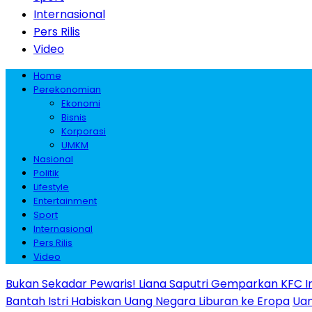
Internasional
Pers Rilis
Video
Home
Perekonomian
Ekonomi
Bisnis
Korporasi
UMKM
Nasional
Politik
Lifestyle
Entertainment
Sport
Internasional
Pers Rilis
Video
Bukan Sekadar Pewaris! Liana Saputri Gemparkan KFC I
Bantah Istri Habiskan Uang Negara Liburan ke Eropa
Uan