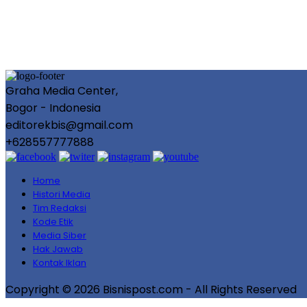
Graha Media Center,
Bogor - Indonesia
editorekbis@gmail.com
+628557777888
Home
Histori Media
Tim Redaksi
Kode Etik
Media Siber
Hak Jawab
Kontak Iklan
Copyright © 2026 Bisnispost.com - All Rights Reserved