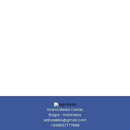
Graha Media Center,
Bogor - Indonesia
editorekbis@gmail.com
+628557777888