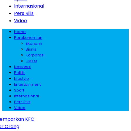
Internasional
Pers Rilis
Video
Home
Perekonomian
Ekonomi
Bisnis
Korporasi
UMKM
Nasional
Politik
Lifestyle
Entertainment
Sport
Internasional
Pers Rilis
Video
Gemparkan KFC
r Orang