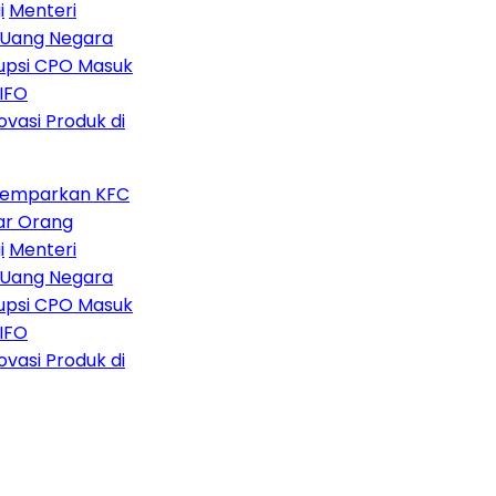
Menteri
Uang Negara
upsi CPO Masuk
FO
vasi Produk di
Gemparkan KFC
r Orang
Menteri
Uang Negara
upsi CPO Masuk
FO
vasi Produk di