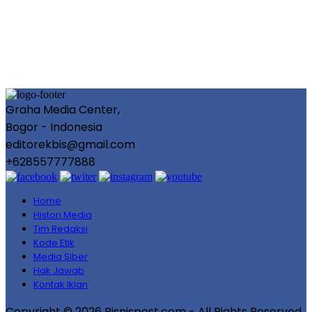
Graha Media Center,
Bogor - Indonesia
editorekbis@gmail.com
+628557777888
Home
Histori Media
Tim Redaksi
Kode Etik
Media Siber
Hak Jawab
Kontak Iklan
Copyright © 2026 Bisnispost.com - All Rights Reserved