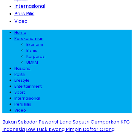
Internasional
Pers Rilis
Video
Home
Perekonomian
Ekonomi
Bisnis
Korporasi
UMKM
Nasional
Politik
Lifestyle
Entertainment
Sport
Internasional
Pers Rilis
Video
Bukan Sekadar Pewaris! Liana Saputri Gemparkan KFC
Indonesia
Low Tuck Kwong Pimpin Daftar Orang