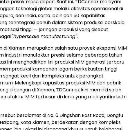
tai pasok masa depan. Saat ini, TDConnex melayani
ggan teknologi global melalui aktivitas operasional di
apura, dan India, serta lebih dari 50 kapabilitas
ng terintegrasi penuh dalam sistem produksi berskala
matisasi tinggi — jaringan produksi yang disebut
bagai
"hyperscale manufacturing"
.
m di Xiamen merupakan salah satu proyek ekspansi MIM
m industri manufaktur presisi selama beberapa tahun
litas ini menghadirkan lini produksi MIM generasi terbaru
emproduksi komponen logam berkekuatan tinggi
 sangat kecil dan kompleks untuk perangkat
emium. Melengkapi kapasitas produksi MIM dari pabrik
ng dibangun di Xiamen, TDConnex kini memiliki salah
 manufaktur MIM terbesar di dunia yang melayani industri
ersebut beralamat di No. 6 Dingshan East Road, Dongfu
ik Haicang, Kota Xiamen, berdekatan dengan kompleks
nex lain. Lokasi ini dirancang khusus untuk kolaborasi