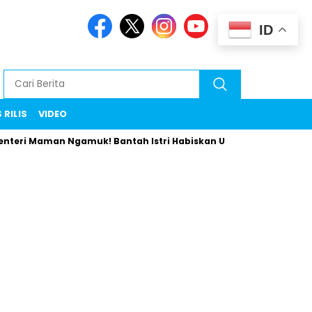
ID
 RILIS
VIDEO
Maman Ngamuk! Bantah Istri Habiskan Uang Negara Liburan ke E