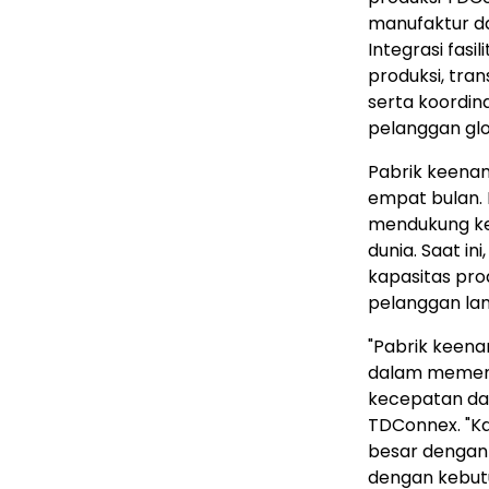
manufaktur da
Integrasi fas
produksi, tra
serta koordin
pelanggan gl
Pabrik keenam
empat bulan.
mendukung keb
dunia. Saat in
kapasitas pro
pelanggan la
"Pabrik kee
dalam memenu
kecepatan dan
TDConnex. "Ka
besar dengan 
dengan kebut