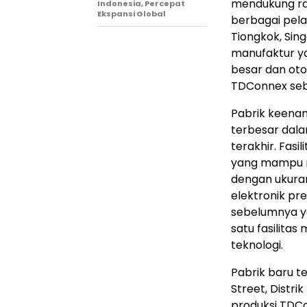
mendukung ran
Indonesia, Percepat
Ekspansi Global
berbagai pelan
Tiongkok, Sing
manufaktur ya
besar dan oto
TDConnex se
Pabrik keena
terbesar dala
terakhir. Fasi
yang mampu m
dengan ukuran
elektronik pr
sebelumnya ya
satu fasilitas
teknologi.
Pabrik baru t
Street, Distr
produksi TDCon