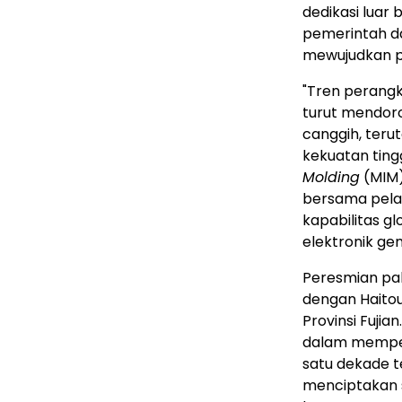
dedikasi luar 
pemerintah da
mewujudkan pab
"Tren perangka
turut mendor
canggih, ter
kekuatan ting
Molding
(MIM)
bersama pela
kapabilitas 
elektronik gen
Peresmian pab
dengan Haito
Provinsi Fuji
dalam memper
satu dekade t
menciptakan s