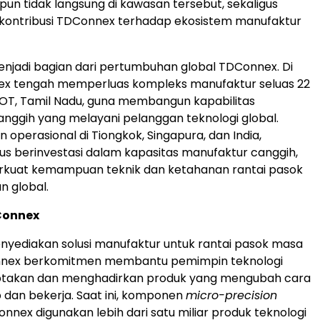
un tidak langsung di kawasan tersebut, sekaligus
ontribusi TDConnex terhadap ekosistem manufaktur
menjadi bagian dari pertumbuhan global TDConnex. Di
nex tengah memperluas kompleks manufaktur seluas 22
COT, Tamil Nadu, guna membangun kapabilitas
nggih yang melayani pelanggan teknologi global.
an operasional di Tiongkok, Singapura, dan India,
s berinvestasi dalam kapasitas manufaktur canggih,
kuat kemampuan teknik dan ketahanan rantai pasok
n global.
Connex
yediakan solusi manufaktur untuk rantai pasok masa
nex berkomitmen membantu pemimpin teknologi
ptakan dan menghadirkan produk yang mengubah cara
 dan bekerja. Saat ini, komponen
micro-precision
nnex digunakan lebih dari satu miliar produk teknologi