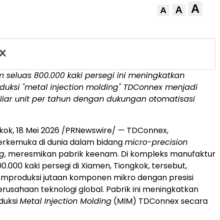
A
A
A
 seluas 800.000 kaki persegi ini meningkatkan
duksi "metal injection molding" TDConnex menjadi
miliar unit per tahun dengan dukungan otomatisasi
kok, 18 Mei 2026 /PRNewswire/ — TDConnex,
erkemuka di dunia dalam bidang
micro-precision
g
, meresmikan pabrik keenam. Di kompleks manufaktur
0.000 kaki persegi di Xiamen, Tiongkok, tersebut,
produksi jutaan komponen mikro dengan presisi
erusahaan teknologi global. Pabrik ini meningkatkan
duksi
Metal Injection Molding
(MIM) TDConnex secara