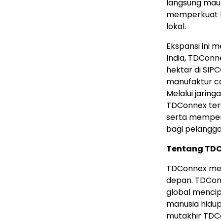
langsung maup
memperkuat k
lokal.
Ekspansi ini 
India, TDCon
hektar di SIP
manufaktur ca
Melalui jaring
TDConnex teru
serta memper
bagi pelangga
Tentang TD
TDConnex men
depan. TDCon
global menci
manusia hidup
mutakhir TDCo