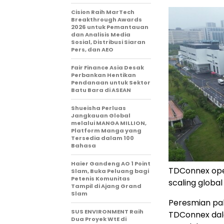
Cision Raih MarTech
Breakthrough Awards
2026 untuk Pemantauan
dan Analisis Media
Sosial, Distribusi Siaran
Pers, dan AEO
Fair Finance Asia Desak
Perbankan Hentikan
Pendanaan untuk Sektor
Batu Bara di ASEAN
Shueisha Perluas
Jangkauan Global
melalui MANGA MILLION,
Platform Manga yang
Tersedia dalam 100
Bahasa
Haier Gandeng AO 1 Point
TDConnex open
Slam, Buka Peluang bagi
Petenis Komunitas
scaling global
Tampil di Ajang Grand
Slam
Peresmian pab
SUS ENVIRONMENT Raih
TDConnex da
Dua Proyek WtE di