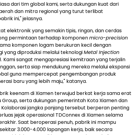
biasa dari tim global kami, serta dukungan kuat dari
erah dan mitra regional yang turut terlibat
rik ini," jelasnya.
t elektronik yang semakin tipis, ringan, dan cerdas
ong permintaan terhadap komponen
micro-precision
utama komponen logam berukuran kecil dengan
gi yang diproduksi melalui teknologi
Metal Injection
. Kami sangat mengapresiasi kemitraan yang terjalin
nggan, serta siap mendukung mereka melalui ekspansi
global guna mempercepat pengembangan produk
erasi baru yang lebih maju," katanya.
rik keenam di Xiamen terwujud berkat kerja sama erat
u Group, serta dukungan pemerintah Kota Xiamen dan
an. Kolaborasi jangka panjang tersebut berperan penting
luas jejak operasional TDConnex di Xiamen selama
erakhir. Saat beroperasi penuh, pabrik ini mampu
ekitar 3.000-4.000 lapangan kerja, baik secara