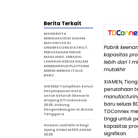
Berita Terkait
MONDEVITA
MENGAKUISISI SAHAM
MAYORITAS DI
Pabrik keenam
UNDERSCORE DISTRICT,
PERUSAHAAN INDUK
kapasitas pro
MAGLIANO, SEBAGAI
lebih dari 1 
LANGKAH KEDUA DALAM
MEMBANGUN PLATFORM
mutakhir
MEREK MEWAH ITALIA
BARU
XIAMEN, Tiong
HIKSEMI Tampilkan Solusi
perusahaan t
Penyimpanan Data
untuk Seluruh Skenario
manufacturin
di Ajang DTI Indonesia
baru seluas 80
2026, Dukung
Pengembangan AI di Asia
TDConnex mem
Tenggara
tinggi untuk p
Huawei Jadi Mitra bagi
kapasitas pro
Ajang GSMA M360 ASEAN
signifikan.
2026