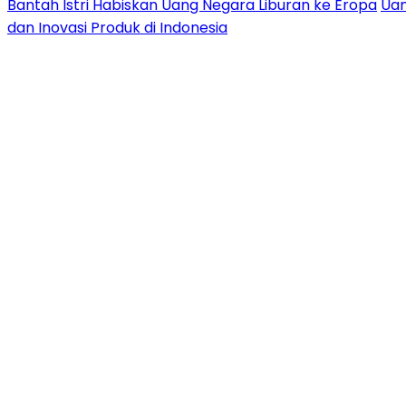
Bantah Istri Habiskan Uang Negara Liburan ke Eropa
Uan
dan Inovasi Produk di Indonesia