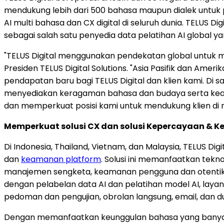
mendukung lebih dari 500 bahasa maupun dialek untuk 
AI multi bahasa dan CX digital di seluruh dunia. TELU
sebagai salah satu penyedia data pelatihan AI global y
"TELUS Digital menggunakan pendekatan global untuk me
Presiden TELUS Digital Solutions. "Asia Pasifik dan Ame
pendapatan baru bagi TELUS Digital dan klien kami. 
menyediakan keragaman bahasa dan budaya serta keahl
dan memperkuat posisi kami untuk mendukung klien di 
Memperkuat solusi CX dan solusi Kepercayaan & 
Di Indonesia, Thailand, Vietnam, dan Malaysia, TELUS 
dan
keamanan platform
. Solusi ini memanfaatkan tek
manajemen sengketa, keamanan pengguna dan otentikasi 
dengan pelabelan data AI dan pelatihan model AI, la
pedoman dan pengujian, obrolan langsung, email, dan d
Dengan memanfaatkan keunggulan bahasa yang banyak d