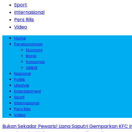
Sport
Internasional
Pers Rilis
Video
Home
Perekonomian
Ekonomi
Bisnis
Korporasi
UMKM
Nasional
Politik
Lifestyle
Entertainment
Sport
Internasional
Pers Rilis
Video
Bukan Sekadar Pewaris! Liana Saputri Gemparkan KFC I