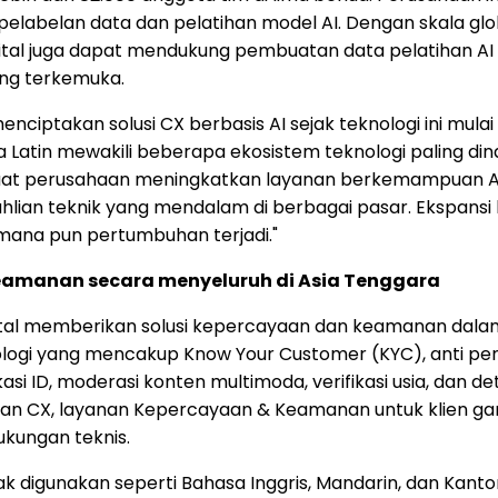
pelabelan data dan pelatihan model AI. Dengan skala gl
S Digital juga dapat mendukung pembuatan data pelatiha
ang terkemuka.
nciptakan solusi CX berbasis AI sejak teknologi ini mul
rika Latin mewakili beberapa ekosistem teknologi paling d
Di saat perusahaan meningkatkan layanan berkemampuan
ian teknik yang mendalam di berbagai pasar. Ekspansi 
mana pun pertumbuhan terjadi."
Keamanan secara menyeluruh di Asia Tenggara
Digital memberikan solusi kepercayaan dan keamanan dala
nologi yang mencakup Know Your Customer (KYC), anti p
ID, moderasi konten multimoda, verifikasi usia, dan det
yanan CX, layanan Kepercayaan & Keamanan untuk klien
ukungan teknis.
igunakan seperti Bahasa Inggris, Mandarin, dan Kanto