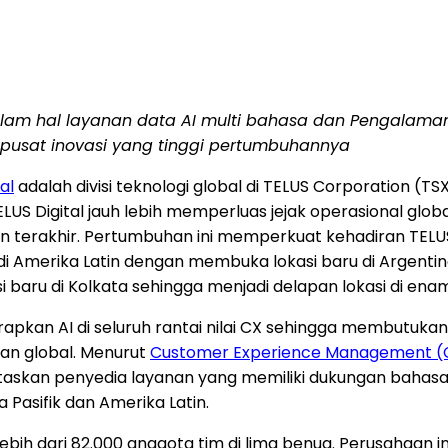
lam hal layanan data AI multi bahasa dan Pengalama
usat inovasi yang tinggi pertumbuhannya
al
adalah divisi teknologi global di TELUS Corporation (TSX
US Digital jauh lebih memperluas jejak operasional global
akhir. Pertumbuhan ini memperkuat kehadiran TELUS Digi
 Amerika Latin dengan membuka lokasi baru di Argentina.
aru di Kolkata sehingga menjadi delapan lokasi di enam
erapkan AI di seluruh rantai nilai CX sehingga membut
aan global. Menurut
Customer Experience Management (CX
skan penyedia layanan yang memiliki dukungan bahasa r
 Pasifik dan Amerika Latin.
n lebih dari 82.000 anggota tim di lima benua. Perusahaa