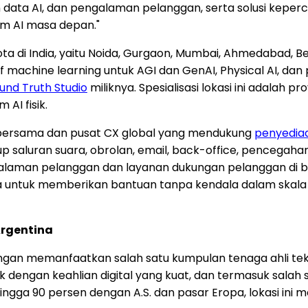
ata AI, dan pengalaman pelanggan, serta solusi keper
m AI masa depan."
a di India, yaitu Noida, Gurgaon, Mumbai, Ahmedabad, Ben
tif machine learning untuk AGI dan GenAI, Physical AI, d
und Truth Studio
miliknya. Spesialisasi lokasi ini adalah 
AI fisik.
 bersama dan pusat CX global yang mendukung
penyedia
 saluran suara, obrolan, email, back-office, pencegaha
engalaman pelanggan dan layanan dukungan pelanggan d
 untuk memberikan bantuan tanpa kendala dalam skala b
Argentina
n memanfaatkan salah satu kumpulan tenaga ahli teknol
nak dengan keahlian digital yang kuat, dan termasuk sala
hingga 90 persen dengan A.S. dan pasar Eropa, lokasi ini