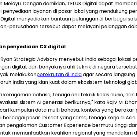
dan Melayu. Dengan demikian, TELUS Digital dapat memberi
i penyediaan layanan di pasar lokal yang mendukung 
ital menyediakan bantuan pelanggan di berbagai saluran
aan-perusahaan tersebut dapat melayani pelanggan dal
an penyediaan CX digital
, Ryan Strategic Advisory menyebut India sebagai lokasi p
an digital, dan banyaknya ahli teknik di negara tersebut.
nyak melakukan
perekrutan di India
agar secara langsung 
aruh India yang kian kuat dalam ekosistem teknologi glob
keragaman bahasa, tenaga ahli teknik kelas dunia, dan l
asi sistem AI generasi berikutnya," kata Rajiv M. Dha
ncari kumpulan data multi bahasa, konteks yang berakar 
berbagai pasar. Di saat yang sama, tenaga kerja di As
an pengalaman Customer Experience bermutu tinggi dan
untuk memanfaatkan keahlian regional yang mendalam da