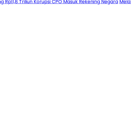
g Rp11,8 Triliun Korupsi CPO Masuk Rekening Negara
Melal