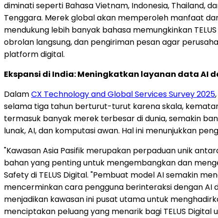
diminati seperti Bahasa Vietnam, Indonesia, Thailand, 
Tenggara. Merek global akan memperoleh manfaat dar
mendukung lebih banyak bahasa memungkinkan TELUS Dig
obrolan langsung, dan pengiriman pesan agar perusah
platform digital.
Ekspansi di India: Meningkatkan layanan data AI d
Dalam
CX Technology and Global Services Survey 2025
selama tiga tahun berturut-turut karena skala, kematang
termasuk banyak merek terbesar di dunia, semakin ba
lunak, AI, dan komputasi awan. Hal ini menunjukkan peng
"Kawasan Asia Pasifik merupakan perpaduan unik antara 
bahan yang penting untuk mengembangkan dan mengevalu
Safety di TELUS Digital. "Pembuat model AI semakin me
mencerminkan cara pengguna berinteraksi dengan AI di 
menjadikan kawasan ini pusat utama untuk menghadirk
menciptakan peluang yang menarik bagi TELUS Digital 