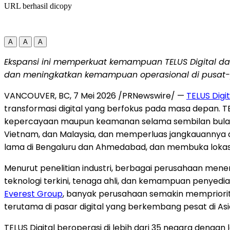
URL berhasil dicopy
A
A
A
Ekspansi ini memperkuat kemampuan TELUS Digital da
dan meningkatkan kemampuan operasional di pusat-p
VANCOUVER, BC
,
7 Mei 2026
/PRNewswire/ —
TELUS Digit
transformasi digital yang berfokus pada masa depan. TEL
kepercayaan maupun keamanan selama sembilan bulan ter
Vietnam, dan Malaysia, dan memperluas jangkauannya di
lama di Bengaluru dan Ahmedabad, dan membuka lokasi b
Menurut penelitian industri, berbagai perusahaan men
teknologi terkini, tenaga ahli, dan kemampuan penyedi
Everest Group
, banyak perusahaan semakin mempriorita
terutama di pasar digital yang berkembang pesat di Asia
TELUS Digital beroperasi di lebih dari 35 negara denga