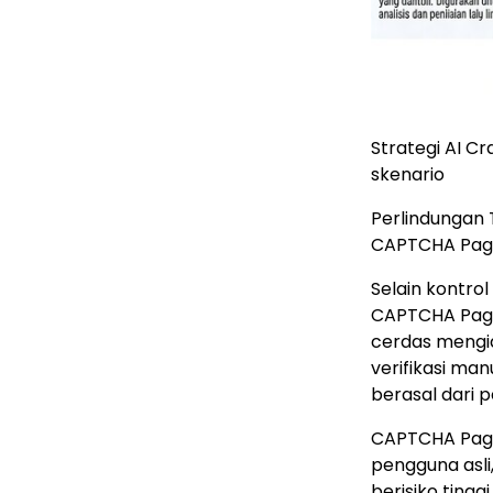
Strategi AI Cr
skenario
Perlindungan 
CAPTCHA Pag
Selain kontro
CAPTCHA Page 
cerdas mengid
verifikasi m
berasal dari 
CAPTCHA Page
pengguna asli
berisiko tingg