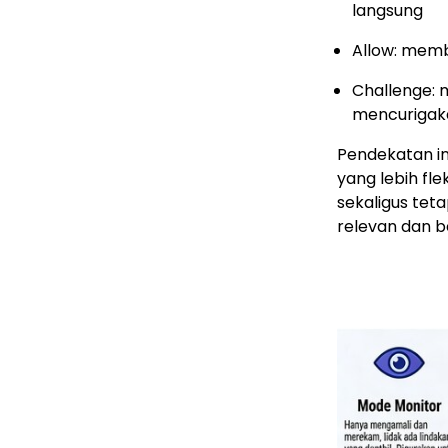
langsung
Allow: memb
Challenge: m
mencurigak
Pendekatan i
yang lebih fle
sekaligus tet
relevan dan ber