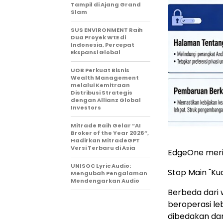
Tampil di Ajang Grand
Slam
SUS ENVIRONMENT Raih
Dua Proyek WtE di
Indonesia, Percepat
Ekspansi Global
UOB Perkuat Bisnis
Wealth Management
melalui Kemitraan
Distribusi Strategis
dengan Allianz Global
Investors
Mitrade Raih Gelar “AI
Broker of the Year 2026”,
Hadirkan MitradeGPT
Versi Terbaru di Asia
EdgeOne meri
UNISOC Lyric Audio:
Stop Main "Ku
Mengubah Pengalaman
Mendengarkan Audio
Berbeda dari 
beroperasi le
dibedakan dar