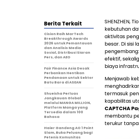
SHENZHEN, Tio
Berita Terkait
kebutuhan da
Cision Raih MarTech
aktivitas pen
Breakthrough Awards
besar. Di sisi
2026 untuk Pemantauan
dan Analisis Media
pengembang: 
Sosial, Distribusi Siaran
Pers, dan AEO
efektif, sekal
biaya infrastr
Fair Finance Asia Desak
Perbankan Hentikan
Pendanaan untuk Sektor
Menjawab keb
Batu Bara di ASEAN
menghadirkan
termasuk pen
Shueisha Perluas
Jangkauan Global
kapabilitas u
melalui MANGA MILLION,
Platform Manga yang
CAPTCHA Pa
Tersedia dalam 100
membantu pen
Bahasa
terukur tanp
Haier Gandeng AO 1 Point
Slam, Buka Peluang bagi
Petenis Komunitas