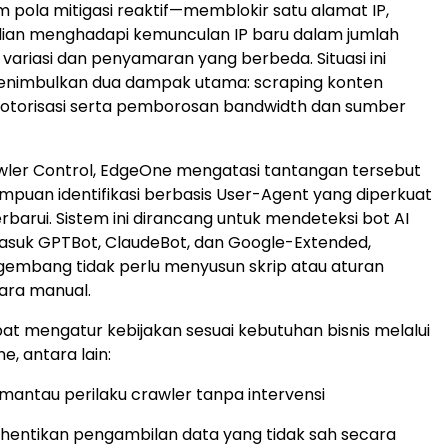
m pola mitigasi reaktif—memblokir satu alamat IP,
an menghadapi kemunculan IP baru dalam jumlah
variasi dan penyamaran yang berbeda. Situasi ini
enimbulkan dua dampak utama: scraping konten
a otorisasi serta pemborosan bandwidth dan sumber
awler Control, EdgeOne mengatasi tantangan tersebut
uan identifikasi berbasis User-Agent yang diperkuat
rbarui. Sistem ini dirancang untuk mendeteksi bot AI
asuk GPTBot, ClaudeBot, dan Google-Extended,
embang tidak perlu menyusun skrip atau aturan
ara manual.
t mengatur kebijakan sesuai kebutuhan bisnis melalui
, antara lain:
mantau perilaku crawler tanpa intervensi
hentikan pengambilan data yang tidak sah secara