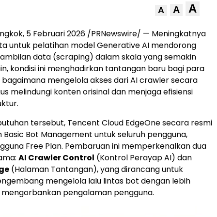
A
A
A
ngkok, 5 Februari 2026 /PRNewswire/ — Meningkatnya
ta untuk pelatihan model Generative AI mendorong
gambilan data (scraping) dalam skala yang semakin
 lain, kondisi ini menghadirkan tantangan baru bagi para
bagaimana mengelola akses dari AI crawler secara
igus melindungi konten orisinal dan menjaga efisiensi
uktur.
utuhan tersebut, Tencent Cloud EdgeOne secara resmi
 Basic Bot Management untuk seluruh pengguna,
gguna Free Plan. Pembaruan ini memperkenalkan dua
tama:
AI Crawler Control
(Kontrol Perayap AI) dan
ge
(Halaman Tantangan), yang dirancang untuk
gembang mengelola lalu lintas bot dengan lebih
a mengorbankan pengalaman pengguna.