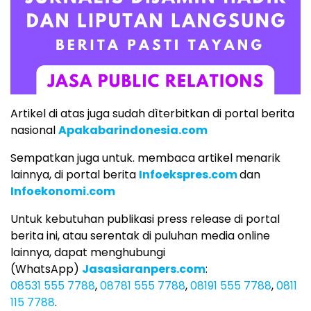
Artikel di atas juga sudah dìterbitkan di portal berita
nasional
Apakabarindonesia.com
Sempatkan juga untuk. membaca artikel menarik
lainnya, di portal berita
Infoekspres.com
dan
Infoekonomi.com
Untuk kebutuhan publikasi press release di portal
berita ini, atau serentak di puluhan media online
lainnya, dapat menghubungi
(WhatsApp)
Jasasiaranpers.com
:
08531 555 7788
,
08781 555 7788
,
08191 555 7788
,
0811
115 7788
.