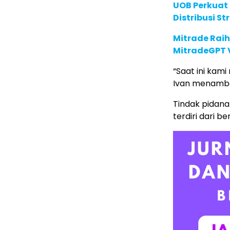
UOB Perkuat
Distribusi St
Mitrade Raih
MitradeGPT V
“Saat ini kam
Ivan menamb
Tindak pidana
terdiri dari b