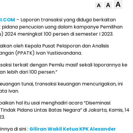
A
A
A
I.COM
– Laporan transaksi yang diduga berkaitan
k pidana pencucian uang dalam kampanye Pemilihan
 2024 meningkat 100 persen di semester I 2023.
paikan oleh Kepala Pusat Pelaporan dan Analisis
angan (PPATK) Ivan Yustiavandana.
ansaksi terkait dengan Pemilu masif sekali laporannya ke
n lebih dari 100 persen.”
 keuangan tunai, transaksi keuangan mencurigakan, ini
ata Ivan.
ikan hal itu usai menghadiri acara “Diseminasi:
 Tindak Pidana Lintas Batas Negara” di Jakarta, Kamis, 14
3.
innya di sini :
Giliran Wakil Ketua KPK Alexander