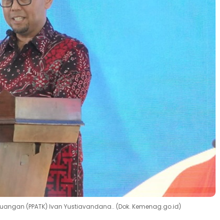
euangan (PPATK) Ivan Yustiavandana.. (Dok. Kemenag.go.id)