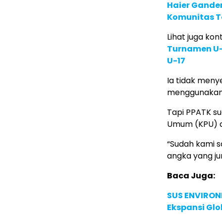
Haier Ganden
Komunitas T
Lihat juga kont
Turnamen U-1
U-17
Ia tidak meny
menggunakan d
Tapi PPATK su
Umum (KPU) d
“Sudah kami 
angka yang ju
Baca Juga:
SUS ENVIRONM
Ekspansi Glo