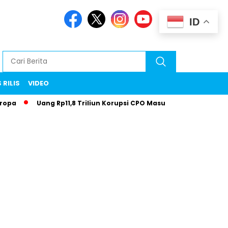
ID
 RILIS
VIDEO
Uang Rp11,8 Triliun Korupsi CPO Masuk Rekening Negara
M