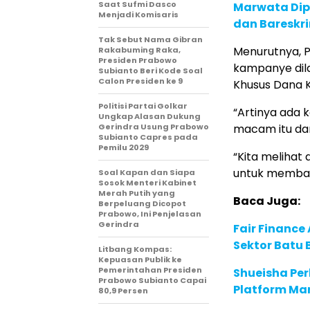
Saat Sufmi Dasco
Marwata Dip
Menjadi Komisaris
dan Bareskri
Tak Sebut Nama Gibran
Menurutnya,
Rakabuming Raka,
Presiden Prabowo
kampanye dil
Subianto Beri Kode Soal
Calon Presiden ke 9
Khusus Dana 
Politisi Partai Golkar
“Artinya ada 
Ungkap Alasan Dukung
Gerindra Usung Prabowo
macam itu da
Subianto Capres pada
Pemilu 2029
“Kita melihat
untuk memban
Soal Kapan dan Siapa
Sosok Menteri Kabinet
Merah Putih yang
Baca Juga:
Berpeluang Dicopot
Prabowo, Ini Penjelasan
Gerindra
Fair Financ
Sektor Batu 
Litbang Kompas:
Kepuasan Publik ke
Pemerintahan Presiden
Shueisha Pe
Prabowo Subianto Capai
Platform Ma
80,9 Persen