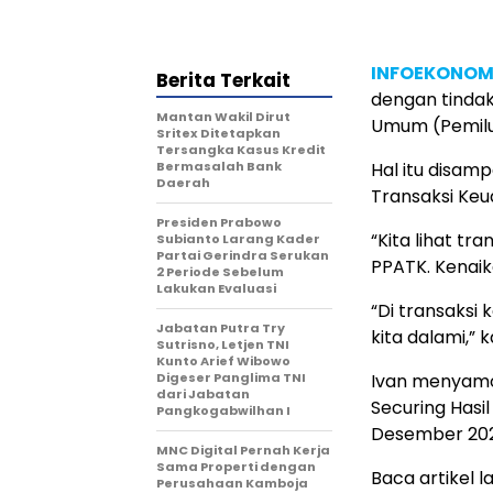
INFOEKONOM
Berita Terkait
dengan tinda
Mantan Wakil Dirut
Umum (Pemilu)
Sritex Ditetapkan
Tersangka Kasus Kredit
Bermasalah Bank
Hal itu disam
Daerah
Transaksi Keu
Presiden Prabowo
“Kita lihat tr
Subianto Larang Kader
Partai Gerindra Serukan
PPATK. Kenaika
2 Periode Sebelum
Lakukan Evaluasi
“Di transaksi
Jabatan Putra Try
kita dalami,” k
Sutrisno, Letjen TNI
Kunto Arief Wibowo
Digeser Panglima TNI
Ivan menyamoa
dari Jabatan
Securing Hasil
Pangkogabwilhan I
Desember 202
MNC Digital Pernah Kerja
Sama Properti dengan
Baca artikel la
Perusahaan Kamboja