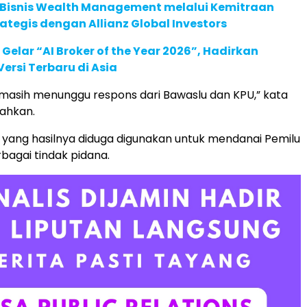
 Bisnis Wealth Management melalui Kemitraan
rategis dengan Allianz Global Investors
 Gelar “AI Broker of the Year 2026”, Hadirkan
ersi Terbaru di Asia
i masih menunggu respons dari Bawaslu dan KPU,” kata
ahkan.
 yang hasilnya diduga digunakan untuk mendanai Pemilu
erbagai tindak pidana.