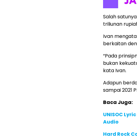
Salah satunya
triliunan rupia
Ivan mengata
berkaitan den
“Pada prinsipn
bukan kekuata
kata Ivan.
Adapun berdas
sampai 2021 P
Baca Juga:
UNISOC Lyri
Audio
Hard Rock C