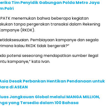
erika Tim Penyidik Gabungan Polda Metro Jaya
m Polri
 PPATK menemukan bahwa beberapa kegiatan
akukan tanpa pergerakan transaksi dalam Rekening
Kampanye (RKDK).
ketidaksesuaian. Pembiayaan kampanye dan segala
rimana kalau RKDK tidak bergerak?”
 ada potensi seseorang mendapatkan sumber ilegal
tu kampanye,” kata Ivan.
e Asia Desak Perbankan Hentikan Pendanaan untuk
Bara di ASEAN
rluas Jangkauan Global melalui MANGA MILLION,
nga yang Tersedia dalam 100 Bahasa