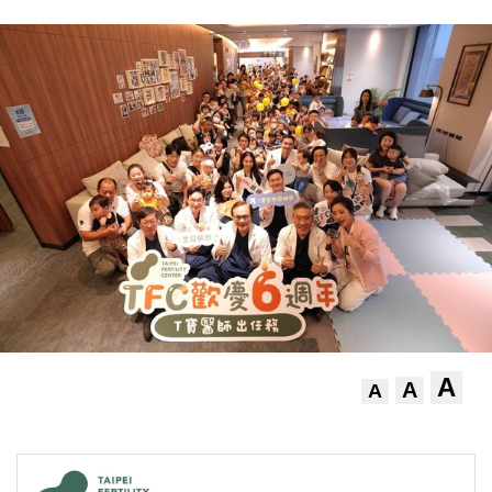
A
A
A