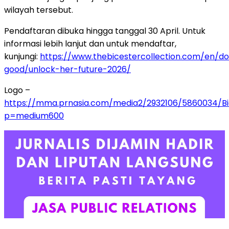
wilayah tersebut.
Pendaftaran dibuka hingga tanggal 30 April. Untuk
informasi lebih lanjut dan untuk mendaftar,
kunjungi:
https://www.thebicestercollection.com/en/d
good/unlock-her-future-2026/
Logo –
https://mma.prnasia.com/media2/2932106/5860034/Bi
p=medium600