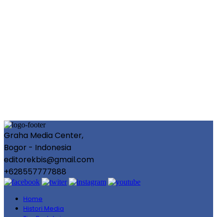
Graha Media Center,
Bogor - Indonesia
editorekbis@gmail.com
+628557777888
Home
Histori Media