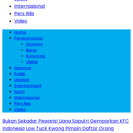
Internasional
Pers Rilis
Video
Home
Perekonomian
Ekonomi
Bisnis
Korporasi
UMKM
Nasional
Politik
Lifestyle
Entertainment
Sport
Internasional
Pers Rilis
Video
Bukan Sekadar Pewaris! Liana Saputri Gemparkan KFC
Indonesia
Low Tuck Kwong Pimpin Daftar Orang