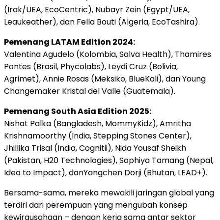
(Irak/UEA, EcoCentric), Nubayr Zein (Egypt/UEA,
Leaukeather), dan Fella Bouti (Algeria, EcoTashira).
Pemenang LATAM Edition 2024:
Valentina Agudelo (Kolombia, Salva Health), Thamires
Pontes (Brasil, Phycolabs), Leydi Cruz (Bolivia,
Agrimet), Annie Rosas (Meksiko, BlueKali), dan Young
Changemaker Kristal del Valle (Guatemala).
Pemenang South Asia Edition 2025:
Nishat Palka (Bangladesh, MommyKidz), Amritha
Krishnamoorthy (India, Stepping Stones Center),
Jhillika Trisal (India, Cognitii), Nida Yousaf Sheikh
(Pakistan, H20 Technologies), Sophiya Tamang (Nepal,
Idea to Impact), danYangchen Dorji (Bhutan, LEAD+).
Bersama-sama, mereka mewakili jaringan global yang
terdiri dari perempuan yang mengubah konsep
kewirausahaan – dengan kerja sama antar sektor