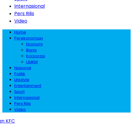
Internasional
Pers Rilis
Video
Home
Perekonomian
Ekonomi
Bisnis
Korporasi
UMKM
Nasional
Politik
Lifestyle
Entertainment
Sport
Internasional
Pers Rilis
Video
 KFC