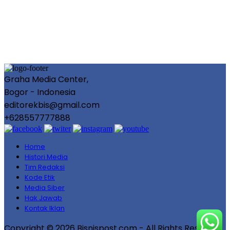
Graha Media Center,
Bogor - Indonesia
editorekbis@gmail.com
+628557777888
Home
Histori Media
Tim Redaksi
Kode Etik
Media Siber
Hak Jawab
Kontak Iklan
Copyright © 2026 Bisnispost.com - All Rights Reserved