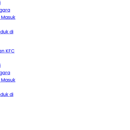
ra
asuk
 di
 KFC
ra
asuk
 di