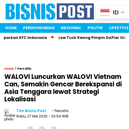
ID
HOME
PEREKONOMIAN
NASIONAL
POLITIK
LIFESTYLE
arkan KFC Indonesia
Low Tuck Kwong Pimpin Daftar Orang T
/
Home
Pers Rilis
WALOVI Luncurkan WALOVI Vietnam
Can, Semakin Gencar Berekspansi di
Asia Tenggara lewat Strategi
Lokalisasi
Tim Bisnis Post
- Pewarta
Rabu, 27 Mei 2026
- 03:54 WIB