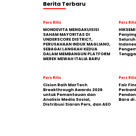
Berita Terbaru
Pers Rilis
Pers Rili
MONDEVITA MENGAKUISISI
HIKSEMI
SAHAM MAYORITAS DI
Penyim
UNDERSCORE DISTRICT,
Seluruh
PERUSAHAAN INDUK MAGLIANO,
Indones
SEBAGAI LANGKAH KEDUA
Pengemb
DALAM MEMBANGUN PLATFORM
Tengga
MEREK MEWAH ITALIA BARU
Pers Rilis
Pers Rili
Cision Raih MarTech
Fair Fi
Breakthrough Awards 2026
Perban
untuk Pemantauan dan
Pendana
Analisis Media Sosial,
Bara di
Distribusi Siaran Pers, dan AEO