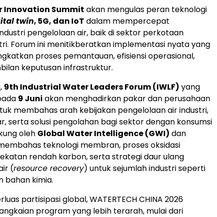
r Innovation Summit
akan mengulas peran teknologi
ital twin
, 5G, dan IoT
dalam mempercepat
ndustri pengelolaan air, baik di sektor perkotaan
ri. Forum ini menitikberatkan implementasi nyata yang
katkan proses pemantauan, efisiensi operasional,
ilan keputusan infrastruktur.
,
9th Industrial Water Leaders Forum (IWLF)
yang
pada
9 Juni
akan menghadirkan pakar dan perusahaan
uk membahas arah kebijakan pengelolaan air industri,
r, serta solusi pengolahan bagi sektor dengan konsumsi
dukung oleh
Global Water Intelligence (GWI)
dan
 membahas teknologi membran, proses oksidasi
dekatan rendah karbon, serta strategi daur ulang
ir (
resource recovery
) untuk sejumlah industri seperti
 bahan kimia.
luas partisipasi global, WATERTECH CHINA 2026
ngkaian program yang lebih terarah, mulai dari