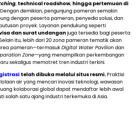
tching
,
technical roadshow
,
hingga pertemuan di
. Dengan demikian, pengunjung pameran semakin
ung dengan peserta pameran, penyedia solusi, dan
putusan proyek. Layanan pendukung seperti
visa dan surat undangan
juga tersedia bagi peserta
 Selain itu, lebih dari 20 zona pameran tematik akan
i area pameran—termasuk
Digital Water Pavilion
dan
Separation Zone
—yang menampilkan perkembangan
aru sekaligus memotret tren industri terkini.
gistrasi
telah dibuka melalui situs resmi.
Praktisi
elolaan air yang mencari inovasi teknologi, wawasan
luang kolaborasi global dapat mendaftar lebih awal
i salah satu ajang industri terkemuka di Asia.