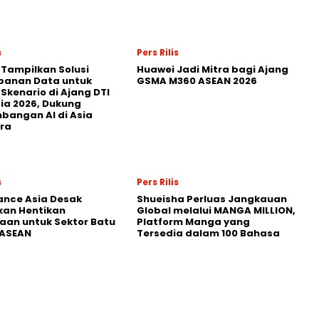
s
Pers Rilis
 Tampilkan Solusi
Huawei Jadi Mitra bagi Ajang
panan Data untuk
GSMA M360 ASEAN 2026
 Skenario di Ajang DTI
ia 2026, Dukung
angan AI di Asia
ra
s
Pers Rilis
nance Asia Desak
Shueisha Perluas Jangkauan
kan Hentikan
Global melalui MANGA MILLION,
an untuk Sektor Batu
Platform Manga yang
 ASEAN
Tersedia dalam 100 Bahasa