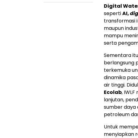
Digital Wate
seperti
AI,
dig
transformasi i
maupun indust
mampu mening
serta pengamb
Sementara itu
berlangsung 
terkemuka unt
dinamika pasa
air tinggi. Di
Ecolab
, IWLF
lanjutan, pen
sumber daya a
petroleum dan
Untuk memper
menyiapkan ra