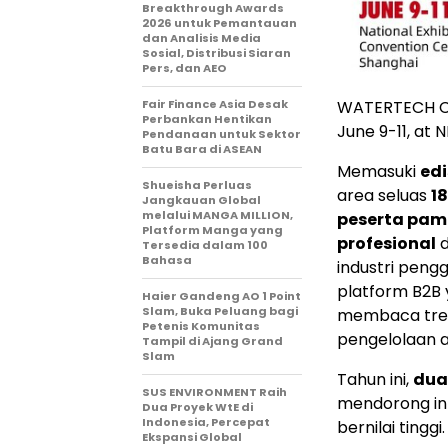
Breakthrough Awards
2026 untuk Pemantauan
dan Analisis Media
Sosial, Distribusi Siaran
Pers, dan AEO
WATERTECH CHI
Fair Finance Asia Desak
Perbankan Hentikan
June 9-11, at
Pendanaan untuk Sektor
Batu Bara di ASEAN
Memasuki
edi
Shueisha Perluas
area seluas
1
Jangkauan Global
melalui MANGA MILLION,
peserta pam
Platform Manga yang
profesional
d
Tersedia dalam 100
Bahasa
industri peng
platform B2B 
Haier Gandeng AO 1 Point
Slam, Buka Peluang bagi
membaca tren 
Petenis Komunitas
pengelolaan ai
Tampil di Ajang Grand
Slam
Tahun ini,
dua
SUS ENVIRONMENT Raih
mendorong int
Dua Proyek WtE di
Indonesia, Percepat
bernilai tinggi.
Ekspansi Global