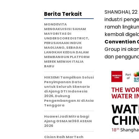
SHANGHAI, 22 
Berita Terkait
industri penge
MONDEVITA
ramah lingkun
MENGAKUISISI SAHAM
kembali digel
MAYORITAS DI
UNDERSCORE DISTRICT,
Convention 
PERUSAHAAN INDUK
MAGLIANO, SEBAGAI
Group ini aka
LANGKAH KEDUA DALAM
dan pengguna 
MEMBANGUN PLATFORM
MEREK MEWAH ITALIA
BARU
HIKSEMI Tampilkan Solusi
Penyimpanan Data
untuk Seluruh Skenario
di Ajang DTI Indonesia
2026, Dukung
Pengembangan AI di Asia
Tenggara
Huawei Jadi Mitra bagi
Ajang GSMA M360 ASEAN
2026
Cision Raih MarTech