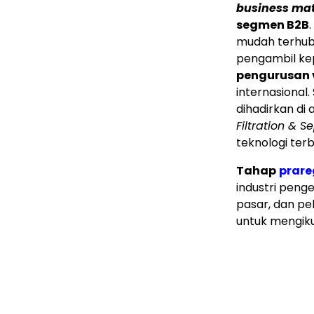
business ma
segmen B2B
mudah terhub
pengambil ke
pengurusan 
internasional.
dihadirkan d
Filtration & 
teknologi terb
Tahap
prare
industri peng
pasar, dan pe
untuk mengikut