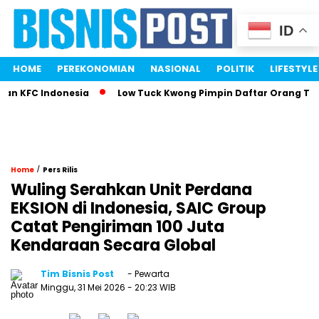
ID
HOME
PEREKONOMIAN
NASIONAL
POLITIK
LIFESTYLE
 KFC Indonesia
Low Tuck Kwong Pimpin Daftar Orang Terkay
/
Home
Pers Rilis
Wuling Serahkan Unit Perdana
EKSION di Indonesia, SAIC Group
Catat Pengiriman 100 Juta
Kendaraan Secara Global
Tim Bisnis Post
- Pewarta
Minggu, 31 Mei 2026
- 20:23 WIB