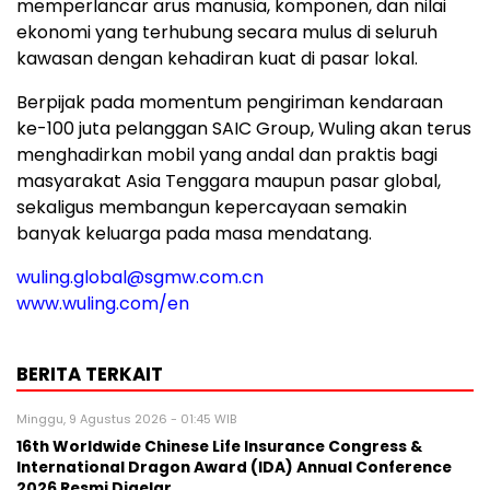
memperlancar arus manusia, komponen, dan nilai
ekonomi yang terhubung secara mulus di seluruh
kawasan dengan kehadiran kuat di pasar lokal.
Berpijak pada momentum pengiriman kendaraan
ke-100 juta pelanggan SAIC Group, Wuling akan terus
menghadirkan mobil yang andal dan praktis bagi
masyarakat Asia Tenggara maupun pasar global,
sekaligus membangun kepercayaan semakin
banyak keluarga pada masa mendatang.
wuling.global@sgmw.com.cn
www.wuling.com/en
BERITA TERKAIT
Minggu, 9 Agustus 2026 - 01:45 WIB
16th Worldwide Chinese Life Insurance Congress &
International Dragon Award (IDA) Annual Conference
2026 Resmi Digelar