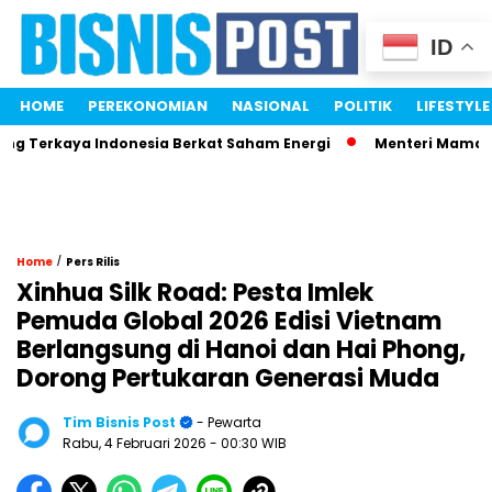
ID
HOME
PEREKONOMIAN
NASIONAL
POLITIK
LIFESTYLE
Terkaya Indonesia Berkat Saham Energi
Menteri Maman Ngam
/
Home
Pers Rilis
Xinhua Silk Road: Pesta Imlek
Pemuda Global 2026 Edisi Vietnam
Berlangsung di Hanoi dan Hai Phong,
Dorong Pertukaran Generasi Muda
Tim Bisnis Post
- Pewarta
Rabu, 4 Februari 2026
- 00:30 WIB