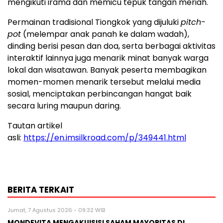
mengikuti irama dan memicu tepuk tangan meriah.
Permainan tradisional Tiongkok yang dijuluki
pitch-
pot
(melempar anak panah ke dalam wadah),
dinding berisi pesan dan doa, serta berbagai aktivitas
interaktif lainnya juga menarik minat banyak warga
lokal dan wisatawan. Banyak peserta membagikan
momen-momen menarik tersebut melalui media
sosial, menciptakan perbincangan hangat baik
secara luring maupun daring.
Tautan artikel
asli:
https://en.imsilkroad.com/p/349441.html
BERITA TERKAIT
Jumat, 7 Agustus 2026 - 09:32 WIB
MONDEVITA MENGAKUISISI SAHAM MAYORITAS DI