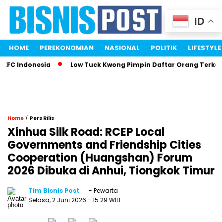
ID
HOME
PEREKONOMIAN
NASIONAL
POLITIK
LIFESTYLE
C Indonesia
Low Tuck Kwong Pimpin Daftar Orang Terkaya I
/
Home
Pers Rilis
Xinhua Silk Road: RCEP Local
Governments and Friendship Cities
Cooperation (Huangshan) Forum
2026 Dibuka di Anhui, Tiongkok Timur
Tim Bisnis Post
- Pewarta
Selasa, 2 Juni 2026
- 15:29 WIB