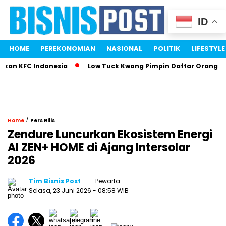
ID
HOME
PEREKONOMIAN
NASIONAL
POLITIK
LIFESTYLE
an KFC Indonesia
Low Tuck Kwong Pimpin Daftar Orang Terk
/
Home
Pers Rilis
Zendure Luncurkan Ekosistem Energi
AI ZEN+ HOME di Ajang Intersolar
2026
Tim Bisnis Post
- Pewarta
Selasa, 23 Juni 2026
- 08:58 WIB