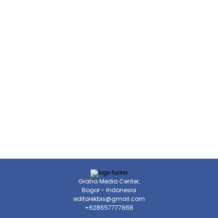
Graha Media Center,
Bogor - Indonesia
editorekbis@gmail.com
+628557777888