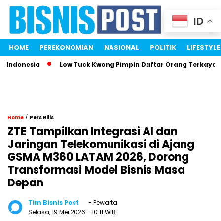
ID
HOME
PEREKONOMIAN
NASIONAL
POLITIK
LIFESTYLE
ndonesia
Low Tuck Kwong Pimpin Daftar Orang Terkaya Indo
/
Home
Pers Rilis
ZTE Tampilkan Integrasi AI dan
Jaringan Telekomunikasi di Ajang
GSMA M360 LATAM 2026, Dorong
Transformasi Model Bisnis Masa
Depan
Tim Bisnis Post
- Pewarta
Selasa, 19 Mei 2026
- 10:11 WIB