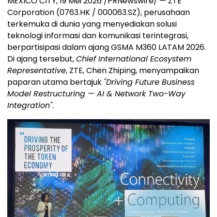
MEXICO CITY
,
19 Mei 2026
/PRNewswire/ — ZTE
Corporation (0763.HK / 000063.SZ), perusahaan
terkemuka di dunia yang menyediakan solusi
teknologi informasi dan komunikasi terintegrasi,
berpartisipasi dalam ajang GSMA M360 LATAM 2026.
Di ajang tersebut,
Chief International Ecosystem
Representative
, ZTE, Chen Zhiping, menyampaikan
paparan utama bertajuk
"Driving Future Business
Model Restructuring — AI & Network Two-Way
Integration"
.