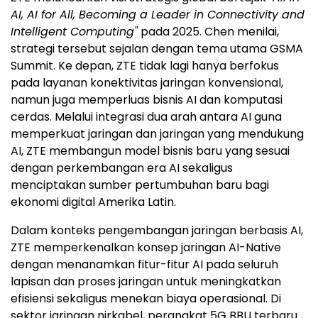
AI, AI for All, Becoming a Leader in Connectivity and
Intelligent Computing"
pada 2025. Chen menilai,
strategi tersebut sejalan dengan tema utama GSMA
Summit. Ke depan, ZTE tidak lagi hanya berfokus
pada layanan konektivitas jaringan konvensional,
namun juga memperluas bisnis AI dan komputasi
cerdas. Melalui integrasi dua arah antara AI guna
memperkuat jaringan dan jaringan yang mendukung
AI, ZTE membangun model bisnis baru yang sesuai
dengan perkembangan era AI sekaligus
menciptakan sumber pertumbuhan baru bagi
ekonomi digital Amerika Latin.
Dalam konteks pengembangan jaringan berbasis AI,
ZTE memperkenalkan konsep jaringan AI-Native
dengan menanamkan fitur-fitur AI pada seluruh
lapisan dan proses jaringan untuk meningkatkan
efisiensi sekaligus menekan biaya operasional. Di
sektor jaringan nirkabel, perangkat 5G BBU terbaru