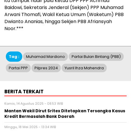
itu tampak hadir pula Ketua DPP PPP Achmad
Baidowi, Sekretaris Jenderal (Sekjen) PPP Muhamad
Arwani Thomafi, Wakil Ketua Umum (Waketum) PBB
Dwianto Ananias, hingga Sekjen PBB Afriansyah
Noor.***
Tag :
Muhamad Mardiono
Partai Bulan Bintang (PBB)
Partai PPP
Pilpres 2024
Yusril Ihza Mahendra
BERITA TERKAIT
Kamis, 14 Agustus 2025 - 08:53 WIB
Mantan Wakil Dirut Sritex Ditetapkan Tersangka Kasus
Kredit Bermasalah Bank Daerah
Minggu, 18 Mei 2025 - 13:34 WIB