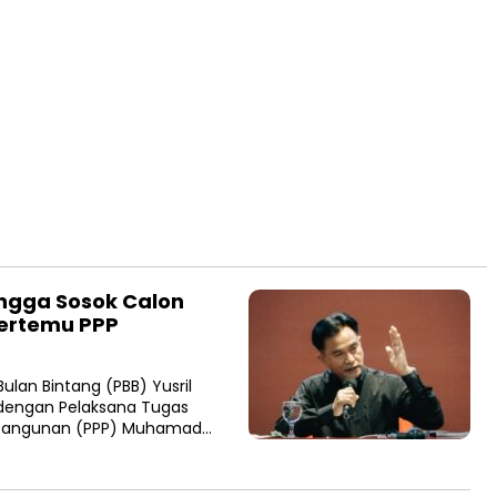
ingga Sosok Calon
 Bertemu PPP
lan Bintang (PBB) Yusril
dengan Pelaksana Tugas
mbangunan (PPP) Muhamad…