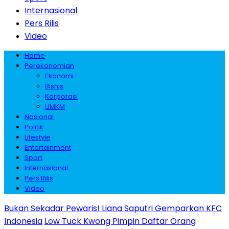
Internasional
Pers Rilis
Video
Home
Perekonomian
Ekonomi
Bisnis
Korporasi
UMKM
Nasional
Politik
Lifestyle
Entertainment
Sport
Internasional
Pers Rilis
Video
Bukan Sekadar Pewaris! Liana Saputri Gemparkan KFC
Indonesia
Low Tuck Kwong Pimpin Daftar Orang