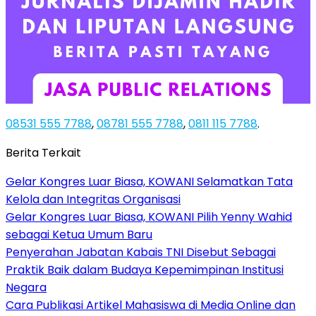
08531 555 7788
,
08781 555 7788
,
0811 115 7788
.
Berita Terkait
Gelar Kongres Luar Biasa, KOWANI Selamatkan Tata
Kelola dan Integritas Organisasi
Gelar Kongres Luar Biasa, KOWANI Pilih Yenny Wahid
sebagai Ketua Umum Baru
Penyerahan Jabatan Kabais TNI Disebut Sebagai
Praktik Baik dalam Budaya Kepemimpinan Institusi
Negara
Cara Publikasi Artikel Mahasiswa di Media Online dan