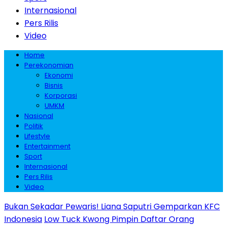
Internasional
Pers Rilis
Video
Home
Perekonomian
Ekonomi
Bisnis
Korporasi
UMKM
Nasional
Politik
Lifestyle
Entertainment
Sport
Internasional
Pers Rilis
Video
Bukan Sekadar Pewaris! Liana Saputri Gemparkan KFC
Indonesia
Low Tuck Kwong Pimpin Daftar Orang