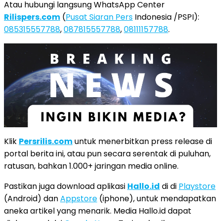
Atau hubungi langsung WhatsApp Center
Rilispers.com
(
Pusat Siaran Pers
Indonesia /PSPI):
085315557788
,
087815557788
,
08111157788
.
Klik
Persrilis.com
untuk menerbitkan press release di
portal berita ini, atau pun secara serentak di puluhan,
ratusan, bahkan 1.000+ jaringan media online.
Pastikan juga download aplikasi
Hallo.id
di di
Playstore
(Android) dan
Appstore
(iphone), untuk mendapatkan
aneka artikel yang menarik. Media Hallo.id dapat