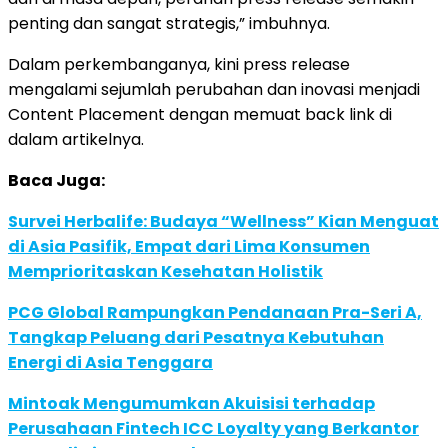
penting dan sangat strategis,” imbuhnya.
Dalam perkembanganya, kini press release
mengalami sejumlah perubahan dan inovasi menjadi
Content Placement dengan memuat back link di
dalam artikelnya.
Baca Juga:
Survei Herbalife: Budaya “Wellness” Kian Menguat
di Asia Pasifik, Empat dari Lima Konsumen
Memprioritaskan Kesehatan Holistik
PCG Global Rampungkan Pendanaan Pra-Seri A,
Tangkap Peluang dari Pesatnya Kebutuhan
Energi di Asia Tenggara
Mintoak Mengumumkan Akuisisi terhadap
Perusahaan Fintech ICC Loyalty yang Berkantor