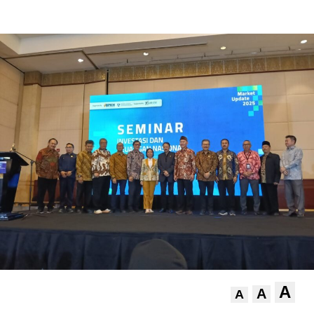
A
A
A