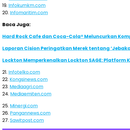
19.
Infokumkm.com
20.
Infomaritim.com
Baca Juga:
Hard Rock Cafe dan Coca-Cola® Meluncurkan Kompe
Laporan Cision Peringatkan Merek tentang ‘Jebak
Lockton Memperkenalkan Lockton SAGE: Platform K
21.
Infotelko.com
22.
Kongsinews.com
23.
Mediaagri.com
24.
Mediaemiten.com
25.
Minergi.com
26.
Pangannews.com
27.
Sawitpost.com