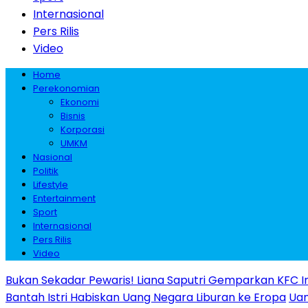
Internasional
Pers Rilis
Video
Home
Perekonomian
Ekonomi
Bisnis
Korporasi
UMKM
Nasional
Politik
Lifestyle
Entertainment
Sport
Internasional
Pers Rilis
Video
Bukan Sekadar Pewaris! Liana Saputri Gemparkan KFC I
Bantah Istri Habiskan Uang Negara Liburan ke Eropa
Uan