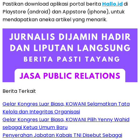
Pastikan download aplikasi portal berita
Hallo.id
di
Playstore (android) dan Appstore (iphone), untuk
mendapatkan aneka artikel yang menarik.
Berita Terkait
Gelar Kongres Luar Biasa, KOWANI Selamatkan Tata
Kelola dan Integritas Organisasi
Gelar Kongres Luar Biasa, KOWANI Pilih Yenny Wahid
sebagai Ketua Umum Baru
Penyerahan Jabatan Kabais TNI Disebut Sebagai