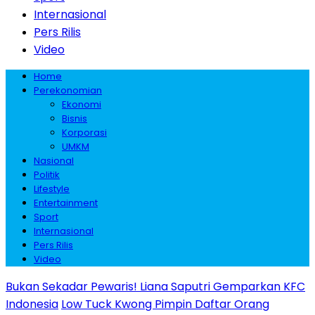
Internasional
Pers Rilis
Video
Home
Perekonomian
Ekonomi
Bisnis
Korporasi
UMKM
Nasional
Politik
Lifestyle
Entertainment
Sport
Internasional
Pers Rilis
Video
Bukan Sekadar Pewaris! Liana Saputri Gemparkan KFC
Indonesia
Low Tuck Kwong Pimpin Daftar Orang