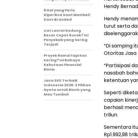
Hendy Bernadi
5 Hal yang Perlu
Diperiksa Saat Membeli
Hendy menamb
Kaos Branded
turut serta 
Cat Lantai Gedung
diselenggara
Besar Cepat Rusak? Ini
Penyebab yang Sering
Terjadi
“Di samping it
Otoritas Jasa
Proyek Ramai tapi Kas
Kering? Ini Bahaya
“Partisipasi 
Kebutaan Finansial
Bisnis
nasabah bahw
ketentuan yang
Jasa SEO Terbaik
Indonesia 2026: 3 Pilihan
Nyata untuk Bisnis yang
Seperti diket
Mau Tumbuh
capaian kiner
berhasil menc
triliun.
Sementara itu
Rp1.992,98 tri