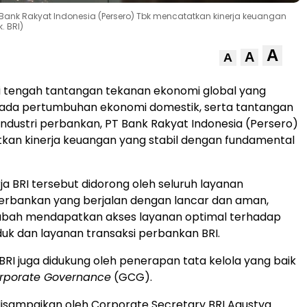
 Bank Rakyat Indonesia (Persero) Tbk mencatatkan kinerja keuangan
. BRI)
A
A
A
i tengah tantangan tekanan ekonomi global yang
da pertumbuhan ekonomi domestik, serta tantangan
i industri perbankan, PT Bank Rakyat Indonesia (Persero)
kan kinerja keuangan yang stabil dengan fundamental
erja BRI tersebut didorong oleh seluruh layanan
erbankan yang berjalan dengan lancar dan aman,
abah mendapatkan akses layanan optimal terhadap
uk dan layanan transaksi perbankan BRI.
f BRI juga didukung oleh penerapan tata kelola yang baik
rporate Governance
(GCG).
disampaikan oleh Corporate Secretary BRI Agustya