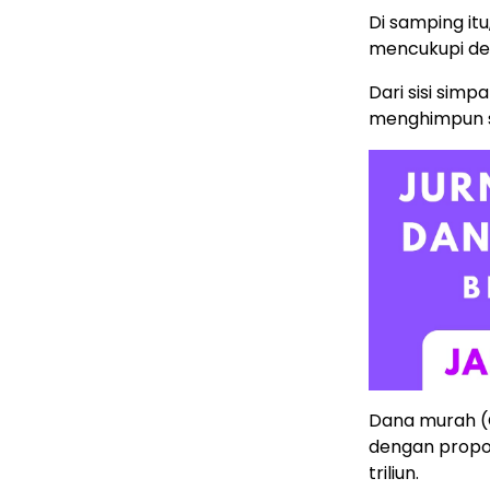
Di samping i
mencukupi d
Dari sisi simp
menghimpun si
Dana murah (
dengan propo
triliun.