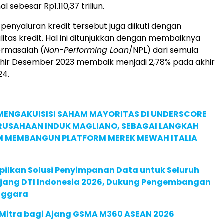
 sebesar Rp1.110,37 triliun.
enyaluran kredit tersebut juga diikuti dengan
litas kredit. Hal ini ditunjukkan dengan membaiknya
bermasalah (
Non-Performing Loan
/NPL) dari semula
khir Desember 2023 membaik menjadi 2,78% pada akhir
24.
MENGAKUISISI SAHAM MAYORITAS DI UNDERSCORE
ERUSAHAAN INDUK MAGLIANO, SEBAGAI LANGKAH
M MEMBANGUN PLATFORM MEREK MEWAH ITALIA
pilkan Solusi Penyimpanan Data untuk Seluruh
 Ajang DTI Indonesia 2026, Dukung Pengembangan
enggara
 Mitra bagi Ajang GSMA M360 ASEAN 2026