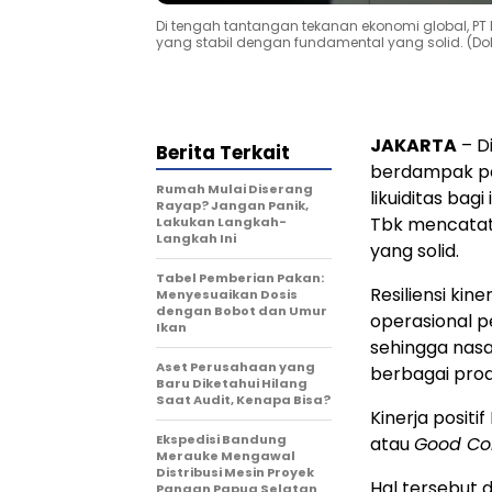
Di tengah tantangan tekanan ekonomi global, PT
yang stabil dengan fundamental yang solid. (Dok
JAKARTA
– D
Berita Terkait
berdampak pa
Rumah Mulai Diserang
likuiditas bag
Rayap? Jangan Panik,
Tbk mencatat
Lakukan Langkah-
Langkah Ini
yang solid.
Tabel Pemberian Pakan:
Resiliensi kin
Menyesuaikan Dosis
dengan Bobot dan Umur
operasional p
Ikan
sehingga nas
Aset Perusahaan yang
berbagai prod
Baru Diketahui Hilang
Saat Audit, Kenapa Bisa?
Kinerja positi
Ekspedisi Bandung
atau
Good Co
Merauke Mengawal
Distribusi Mesin Proyek
Hal tersebut 
Pangan Papua Selatan