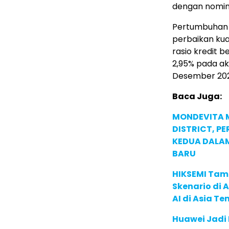
dengan nominal
Pertumbuhan p
perbaikan kua
rasio kredit 
2,95% pada a
Desember 20
Baca Juga:
MONDEVITA 
DISTRICT, P
KEDUA DALA
BARU
HIKSEMI Tam
Skenario di
AI di Asia T
Huawei Jadi