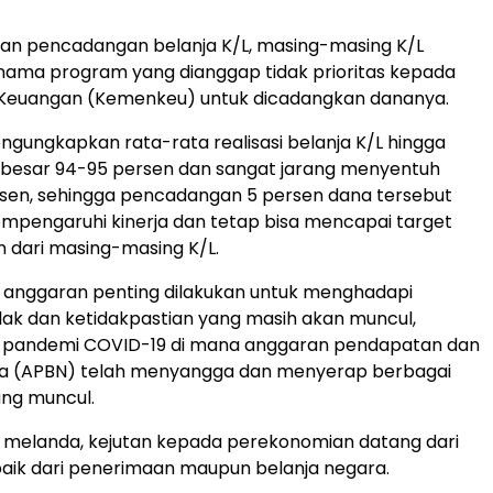
kan pencadangan belanja K/L, masing-masing K/L
ama program yang dianggap tidak prioritas kepada
Keuangan (Kemenkeu) untuk dicadangkan dananya.
engungkapkan rata-rata realisasi belanja K/L hingga
ebesar 94-95 persen dan sangat jarang menyentuh
rsen, sehingga pencadangan 5 persen dana tersebut
mpengaruhi kinerja dan tetap bisa mencapai target
dari masing-masing K/L.
anggaran penting dilakukan untuk menghadapi
lak dan ketidakpastian yang masih akan muncul,
t pandemi COVID-19 di mana anggaran pendapatan dan
ra (APBN) telah menyangga dan menyerap berbagai
ng muncul.
 melanda, kejutan kepada perekonomian datang dari
 baik dari penerimaan maupun belanja negara.