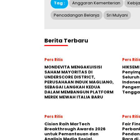
Tag :
Anggaran Kementerian
Kebij
Pencadangan Belanja
Sri Mulyani
Berita Terbaru
Pers Rilis
Pers Rili
MONDEVITA MENGAKUISISI
HIKSEMI
SAHAM MAYORITAS DI
Penyim
UNDERSCORE DISTRICT,
Seluruh
PERUSAHAAN INDUK MAGLIANO,
Indones
SEBAGAI LANGKAH KEDUA
Pengemb
DALAM MEMBANGUN PLATFORM
Tengga
MEREK MEWAH ITALIA BARU
Pers Rilis
Pers Rili
Cision Raih MarTech
Fair Fi
Breakthrough Awards 2026
Perban
untuk Pemantauan dan
Pendana
Analisis Media Sosial,
Bara di