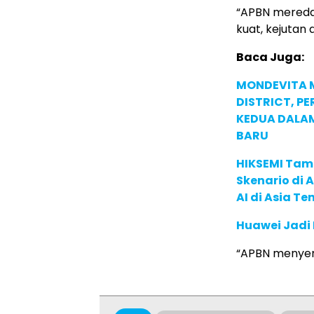
“APBN meredam
kuat, kejutan
Baca Juga:
MONDEVITA 
DISTRICT, P
KEDUA DALA
BARU
HIKSEMI Tam
Skenario di
AI di Asia T
Huawei Jadi
“APBN menyera