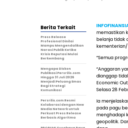
INFOFINANSI
Berita Terkait
memastikan k
Press Release
belanja tidak
Profesional Dinilai
kementerian/
Mampu Mengendalikan
Narasi Publik Ketika
Krisis Reputasi Mulai
“Semua progra
Berkembang
“Anggaran ya
Mengapa Diskon
Publikasi Persrilis.com
dianggap tida
Hingga 31 Juli 2026
Menjadi Peluang Emas
Economic Outl
Bagi Strategi
Selasa 28 Febr
Komunikasi
Ia menjelaska
Persrilis.com Resmi
Kolaborasi dengan New
pada pagu bel
Media Network untuk
Perkuat Press Release
menghadapi ko
Berbasis Algoritma
geopolitik. D
PROPAMI Surabaya Raya