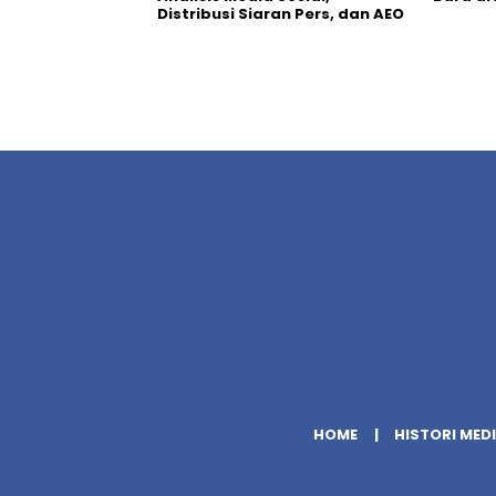
Distribusi Siaran Pers, dan AEO
HOME
HISTORI MED