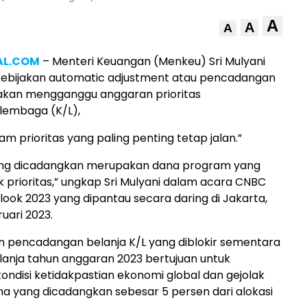
A
A
A
AL.COM
– Menteri Keuangan (Menkeu) Sri Mulyani
ebijakan automatic adjustment atau pencadangan
 akan mengganggu anggaran prioritas
lembaga (K/L),
m prioritas yang paling penting tetap jalan.”
ng dicadangkan merupakan dana program yang
k prioritas,” ungkap Sri Mulyani dalam acara CNBC
ook 2023 yang dipantau secara daring di Jakarta,
uari 2023.
n pencadangan belanja K/L yang diblokir sementara
anja tahun anggaran 2023 bertujuan untuk
ndisi ketidakpastian ekonomi global dan gejolak
ana yang dicadangkan sebesar 5 persen dari alokasi