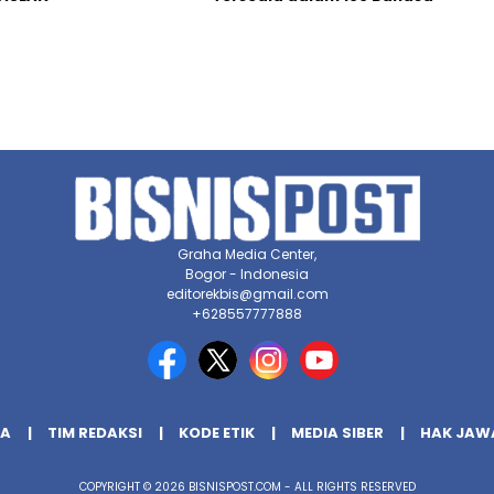
Graha Media Center,
Bogor - Indonesia
editorekbis@gmail.com
+628557777888
IA
TIM REDAKSI
KODE ETIK
MEDIA SIBER
HAK JAW
COPYRIGHT © 2026 BISNISPOST.COM - ALL RIGHTS RESERVED