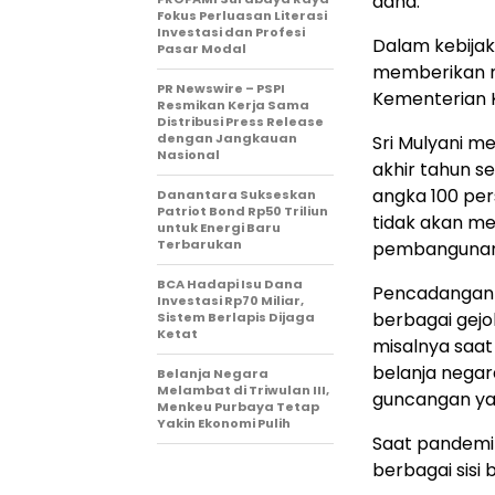
dana.
Fokus Perluasan Literasi
Investasi dan Profesi
Dalam kebija
Pasar Modal
memberikan n
PR Newswire – PSPI
Kementerian 
Resmikan Kerja Sama
Distribusi Press Release
dengan Jangkauan
Sri Mulyani m
Nasional
akhir tahun s
angka 100 pe
Danantara Sukseskan
Patriot Bond Rp50 Triliun
tidak akan me
untuk Energi Baru
Terbarukan
pembangunan 
BCA Hadapi Isu Dana
Pencadangan 
Investasi Rp70 Miliar,
berbagai gejo
Sistem Berlapis Dijaga
Ketat
misalnya saa
belanja nega
Belanja Negara
Melambat di Triwulan III,
guncangan ya
Menkeu Purbaya Tetap
Yakin Ekonomi Pulih
Saat pandemi
berbagai sisi