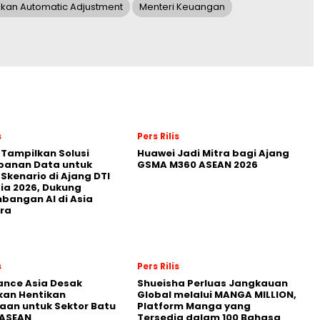
akan Automatic Adjustment
Menteri Keuangan
s
Pers Rilis
 Tampilkan Solusi
Huawei Jadi Mitra bagi Ajang
panan Data untuk
GSMA M360 ASEAN 2026
 Skenario di Ajang DTI
ia 2026, Dukung
angan AI di Asia
ra
s
Pers Rilis
nance Asia Desak
Shueisha Perluas Jangkauan
kan Hentikan
Global melalui MANGA MILLION,
an untuk Sektor Batu
Platform Manga yang
 ASEAN
Tersedia dalam 100 Bahasa