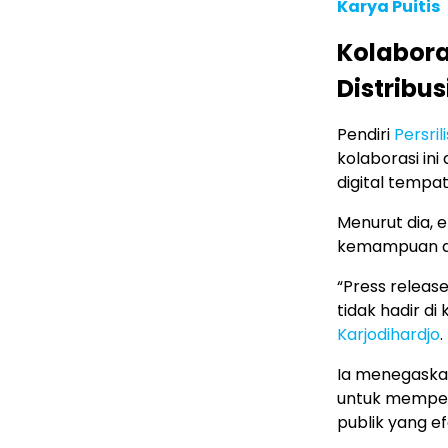
Karya Puitis
Kolabora
Distribu
Pendiri
Persril
kolaborasi in
digital tempat
Menurut dia, e
kemampuan dis
“Press releas
tidak hadir di
Karjodihardjo
.
Ia menegaska
untuk memper
publik yang efe