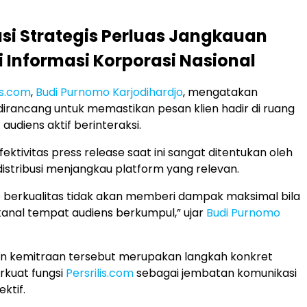
si Strategis Perluas Jangkauan
si Informasi Korporasi Nasional
is.com
,
Budi Purnomo Karjodihardjo
, mengatakan
i dirancang untuk memastikan pesan klien hadir di ruang
 audiens aktif berinteraksi.
fektivitas press release saat ini sangat ditentukan oleh
tribusi menjangkau platform yang relevan.
e berkualitas tidak akan memberi dampak maksimal bila
 kanal tempat audiens berkumpul,” ujar
Budi Purnomo
n kemitraan tersebut merupakan langkah konkret
kuat fungsi
Persrilis.com
sebagai jembatan komunikasi
ktif.