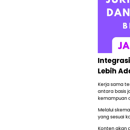
Integrasi
Lebih Ad
Kerja sama te
antara basis j
kemampuan op
Melalui skema 
yang sesuai k
Konten akan d