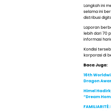
Langkah ini m
selama ini b
distribusi digit
Laporan berba
lebih dari 70
informasi hari
Kondisi terse
korporasi di b
Baca Juga:
16th Worldwi
Dragon Award
Himel Hadirk
“Dream Hom
FAMILIARITÉ