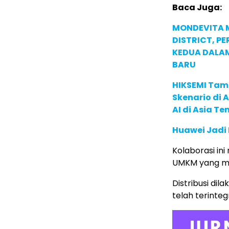
Baca Juga:
MONDEVITA 
DISTRICT, P
KEDUA DALA
BARU
HIKSEMI Tam
Skenario di
AI di Asia T
Huawei Jadi
Kolaborasi ini
UMKM yang mem
Distribusi dil
telah terinte