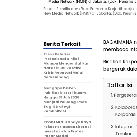
Pendiri Persrilis.com Budi Purnomo Karjodihardj
New Media Network (NMN) di Jakarta. (Dok. Persrili
BAGAIMANA nas
Berita Terkait
membaca infor
Press Release
Profesional Dinilai
Bisakah korpor
Mampu Mengendalikan
Narasi Publik Ketika
bergerak dala
Krisis Reputasi Mulai
Berkembang
Daftar Isi
Mengapa Diskon
Publikasi Persrilis.com
Pergeseran
Hingga 31 Juli 2026
Menjadi Peluang Emas
Bagi Strategi
Kolaboras
Komunikasi
Korporasi
PROPAMI Surabaya Raya
Integrasi 
Fokus Perluasan Literasi
Investasi dan Profesi
Terukur
Pasar Modal