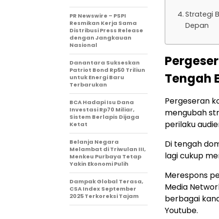
Strategi
PR Newswire – PSPI
Resmikan Kerja Sama
Depan
Distribusi Press Release
dengan Jangkauan
Nasional
Pergeser
Danantara Sukseskan
Patriot Bond Rp50 Triliun
Tengah E
untuk Energi Baru
Terbarukan
Pergeseran ko
BCA Hadapi Isu Dana
Investasi Rp70 Miliar,
mengubah stra
Sistem Berlapis Dijaga
perilaku audie
Ketat
Belanja Negara
Di tengah domi
Melambat di Triwulan III,
lagi cukup men
Menkeu Purbaya Tetap
Yakin Ekonomi Pulih
Merespons pe
Dampak Global Terasa,
Media Network
CSA Index September
2025 Terkoreksi Tajam
berbagai kana
Youtube.