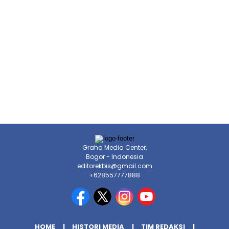
Graha Media Center,
Bogor - Indonesia
editorekbis@gmail.com
+628557777888
HOME
HISTORI MEDIA
TIM REDAKSI