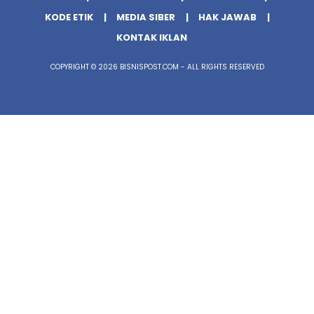
KODE ETIK
MEDIA SIBER
HAK JAWAB
KONTAK IKLAN
COPYRIGHT © 2026 BISNISPOST.COM - ALL RIGHTS RESERVED