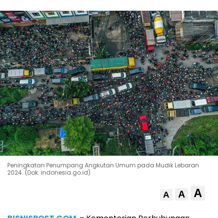
Peningkatan Penumpang Angkutan Umum pada Mudik Lebaran
2024. (Dok. indonesia.go.id)
A
A
A