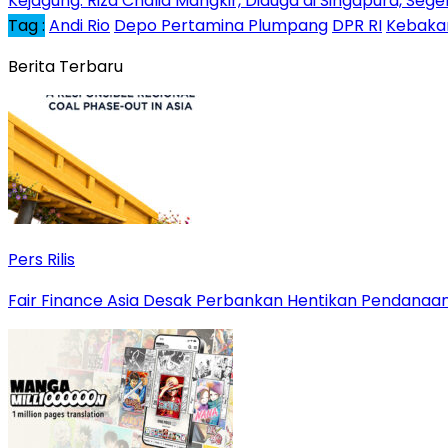
Kejagung: Riza Chalid Mangkir, Diduga di Singapura, Seg
Tag :
Andi Rio
Depo Pertamina Plumpang
DPR RI
Kebaka
Berita Terbaru
Pers Rilis
Fair Finance Asia Desak Perbankan Hentikan Pendanaan