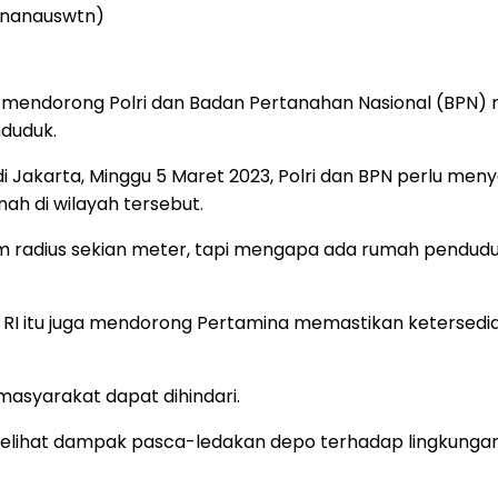
@nanauswtn)
io mendorong Polri dan Badan Pertanahan Nasional (BPN) m
nduduk.
i Jakarta, Minggu 5 Maret 2023, Polri dan BPN perlu meny
nah di wilayah tersebut.
am radius sekian meter, tapi mengapa ada rumah penduduk
 itu juga mendorong Pertamina memastikan ketersediaa
masyarakat dapat dihindari.
elihat dampak pasca-ledakan depo terhadap lingkungan