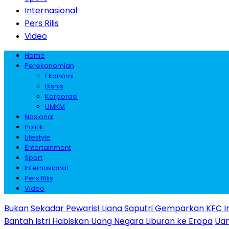
Internasional
Pers Rilis
Video
Home
Perekonomian
Ekonomi
Bisnis
Korporasi
UMKM
Nasional
Politik
Lifestyle
Entertainment
Sport
Internasional
Pers Rilis
Video
Bukan Sekadar Pewaris! Liana Saputri Gemparkan KFC I
Bantah Istri Habiskan Uang Negara Liburan ke Eropa
Uan