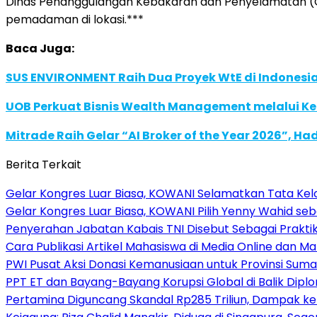
Dinas Penanggulangan Kebakaran dan Penyelamatan (G
pemadaman di lokasi.***
Baca Juga:
SUS ENVIRONMENT Raih Dua Proyek WtE di Indonesia
UOB Perkuat Bisnis Wealth Management melalui Kemi
Mitrade Raih Gelar “AI Broker of the Year 2026”, Ha
Berita Terkait
Gelar Kongres Luar Biasa, KOWANI Selamatkan Tata Kelol
Gelar Kongres Luar Biasa, KOWANI Pilih Yenny Wahid s
Penyerahan Jabatan Kabais TNI Disebut Sebagai Prakti
Cara Publikasi Artikel Mahasiswa di Media Online dan M
PWI Pusat Aksi Donasi Kemanusiaan untuk Provinsi Sum
PPT ET dan Bayang-Bayang Korupsi Global di Balik Diplo
Pertamina Diguncang Skandal Rp285 Triliun, Dampak ke 