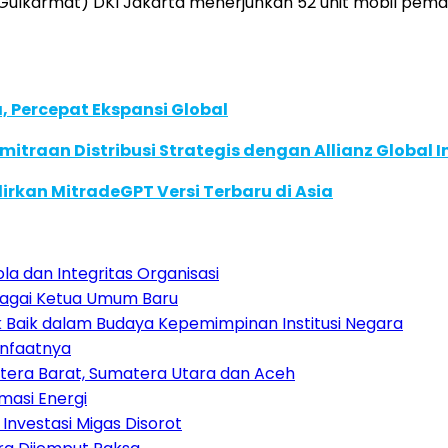
ulkarmat) DKI Jakarta menerjunkan 52 unit mobil pema
, Percepat Ekspansi Global
traan Distribusi Strategis dengan Allianz Global I
dirkan MitradeGPT Versi Terbaru di Asia
a dan Integritas Organisasi
ebagai Ketua Umum Baru
k Baik dalam Budaya Kepemimpinan Institusi Negara
anfaatnya
atera Barat, Sumatera Utara dan Aceh
masi Energi
Investasi Migas Disorot