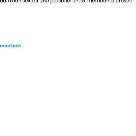
dam dan sekitar 250 personel untuk membantu proses
nvestors