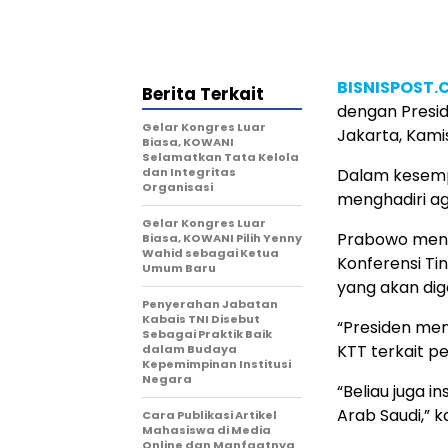
BISNISPOST
Berita Terkait
dengan Presid
Gelar Kongres Luar
Jakarta, Kami
Biasa, KOWANI
Selamatkan Tata Kelola
dan Integritas
Dalam kesemp
Organisasi
menghadiri ag
Gelar Kongres Luar
Prabowo mend
Biasa, KOWANI Pilih Yenny
Wahid sebagai Ketua
Konferensi Ti
Umum Baru
yang akan dige
Penyerahan Jabatan
Kabais TNI Disebut
“Presiden men
Sebagai Praktik Baik
KTT terkait p
dalam Budaya
Kepemimpinan Institusi
Negara
“Beliau juga 
Arab Saudi,” 
Cara Publikasi Artikel
Mahasiswa di Media
Online dan Manfaatnya