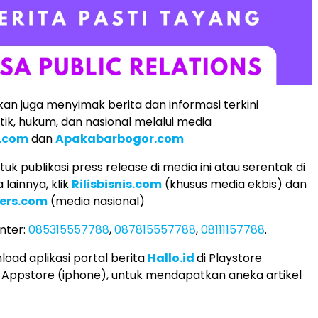
an juga menyimak berita dan informasi terkini
tik, hukum, dan nasional melalui media
.com
dan
Apakabarbogor.com
k publikasi press release di media ini atau serentak di
lainnya, klik
Rilisbisnis.com
(khusus media ekbis) dan
ers.com
(media nasional)
nter:
085315557788
,
087815557788
,
08111157788
.
load aplikasi portal berita
Hallo.id
di Playstore
 Appstore (iphone), untuk mendapatkan aneka artikel