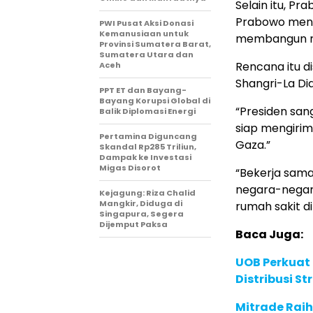
Selain itu, 
Prabowo meng
PWI Pusat Aksi Donasi
Kemanusiaan untuk
membangun ru
Provinsi Sumatera Barat,
Sumatera Utara dan
Rencana itu 
Aceh
Shangri-La Dia
PPT ET dan Bayang-
Bayang Korupsi Global di
“Presiden san
Balik Diplomasi Energi
siap mengirim
Pertamina Diguncang
Gaza.”
Skandal Rp285 Triliun,
Dampak ke Investasi
Migas Disorot
“Bekerja sam
negara-negar
Kejagung: Riza Chalid
Mangkir, Diduga di
rumah sakit di 
Singapura, Segera
Dijemput Paksa
Baca Juga:
UOB Perkuat
Distribusi St
Mitrade Raih