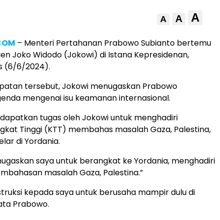
A
A
A
.COM
– Menteri Pertahanan Prabowo Subianto bertemu
en Joko Widodo (Jokowi) di Istana Kepresidenan,
s (6/6/2024).
atan tersebut, Jokowi menugaskan Prabowo
enda mengenai isu keamanan internasional.
apatkan tugas oleh Jokowi untuk menghadiri
ngkat Tinggi (KTT) membahas masalah Gaza, Palestina,
lar di Yordania.
ugaskan saya untuk berangkat ke Yordania, menghadiri
embahasan masalah Gaza, Palestina.”
instruksi kepada saya untuk berusaha mampir dulu di
kata Prabowo.