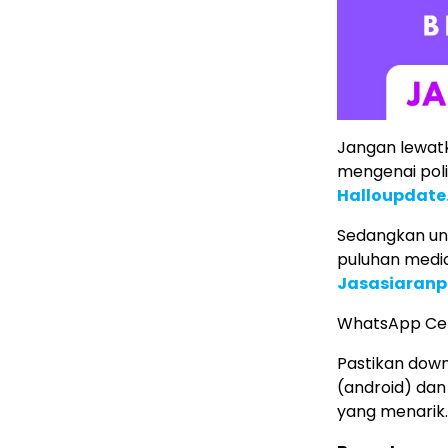
Jangan lewatk
mengenai poli
Halloupdate
Sedangkan untu
puluhan media 
Jasasiaranp
WhatsApp Ce
Pastikan down
(android) dan
yang menarik.