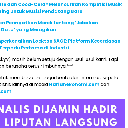
afe dan Coca-Cola® Meluncurkan Kompetisi Musik
sing untuk Musisi Pendatang Baru
ion Peringatkan Merek tentang ‘Jebakan
 Data’ yang Merugikan
perkenalkan Lockton SAGE: Platform Kecerdasan
Terpadu Pertama di Industri
nskyy) masih belum setuju dengan usul-usul kami. Tapi
an berusaha terus,” imbuhnya.***
tuk membaca berbagai berita dan informasi seputar
isnis lainnya di media
Harianekonomi.com
dan
.com