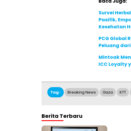
Baca Juga:
Survei Herba
Pasifik, Em
Kesehatan Ho
PCG Global 
Peluang dari
Mintoak Men
ICC Loyalty 
Tag :
Breaking News
Gaza
KTT
Berita Terbaru