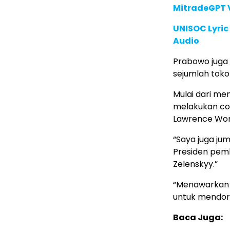
MitradeGPT V
UNISOC Lyri
Audio
Prabowo juga 
sejumlah tokoh
Mulai dari me
melakukan cou
Lawrence Wo
“Saya juga ju
Presiden pem
Zelenskyy.”
“Menawarkan j
untuk mendoro
Baca Juga: