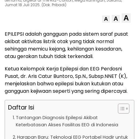
ternama, digelar di The Ritz-Carlton, Mega Kuningan, Jakarta,
Jumat 18 Juli 2025. (Dok. Pribadi)
A
A
A
EPILEPSI adalah gangguan pada sistem saraf pusat
akibat aktivitas listrik otak yang tidak normal
sehingga memicu kejang, kehilangan kesadaran,
atau gerakan tubuh tidak terkendali.
Ketua Kelompok Kerja Epilepsi dan EEG Perdosni
Pusat, dr. Aris Catur Buntoro, Sp.N., Subsp.NNET (K),
menjelaskan bahwa epilepsi bukan kutukan atau
gangguan kejiwaan seperti yang sering dipercayai.
Daftar Isi
Tantangan Diagnosis Epilepsi Akibat
Keterbatasan Akses Fasilitas EEG di Indonesia
Harapan Baru: Teknologi EEG Portabel Hadir untuk