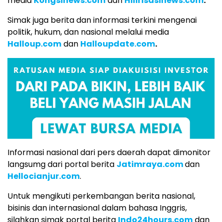
media
Kongsinews.com
dan
Hilirisasinews.com
.
Simak juga berita dan informasi terkini mengenai
politik, hukum, dan nasional melalui media
Halloup.com
dan
Halloupdate.com
.
Informasi nasional dari pers daerah dapat dimonitor
langsumg dari portal berita
Jatimraya.com
dan
Hellocianjur.com
.
Untuk mengikuti perkembangan berita nasional,
bisinis dan internasional dalam bahasa Inggris,
silahkan simak portal berita
Indo24hours.com
dan