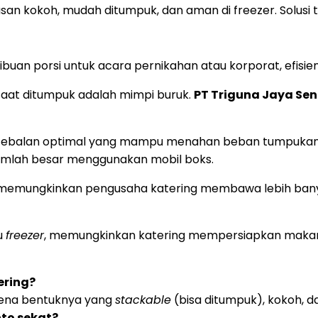
masan kokoh, mudah ditumpuk, dan aman di freezer. Solusi t
ibuan porsi untuk acara pernikahan atau korporat, efisi
at ditumpuk adalah mimpi buruk.
PT Triguna Jaya Se
 ketebalan optimal yang mampu menahan beban tumpukan 
jumlah besar menggunakan mobil boks.
emungkinkan pengusaha katering membawa lebih banyak 
u
freezer
, memungkinkan katering mempersiapkan makan
ering?
rena bentuknya yang
stackable
(bisa ditumpuk), kokoh, d
to sekat?