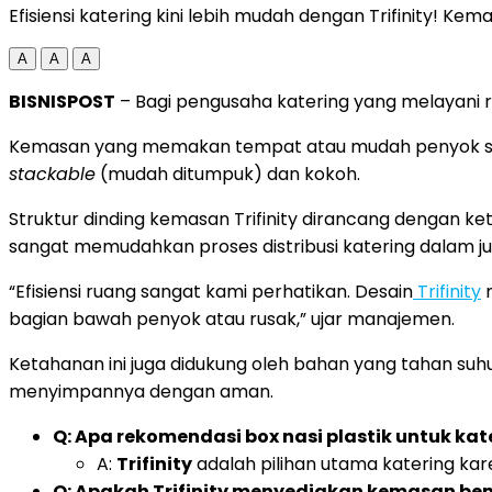
Efisiensi katering kini lebih mudah dengan Trifinity! Ke
A
A
A
BISNISPOST
–
Bagi pengusaha katering yang melayani r
Kemasan yang memakan tempat atau mudah penyok sa
stackable
(mudah ditumpuk) dan kokoh.
Struktur dinding kemasan Trifinity dirancang dengan
sangat memudahkan proses distribusi katering dalam 
“Efisiensi ruang sangat kami perhatikan. Desain
Trifinity
m
bagian bawah penyok atau rusak,” ujar manajemen.
Ketahanan ini juga didukung oleh bahan yang tahan suh
menyimpannya dengan aman.
Q: Apa rekomendasi box nasi plastik untuk kat
A:
Trifinity
adalah pilihan utama katering ka
Q: Apakah Trifinity menyediakan kemasan ben