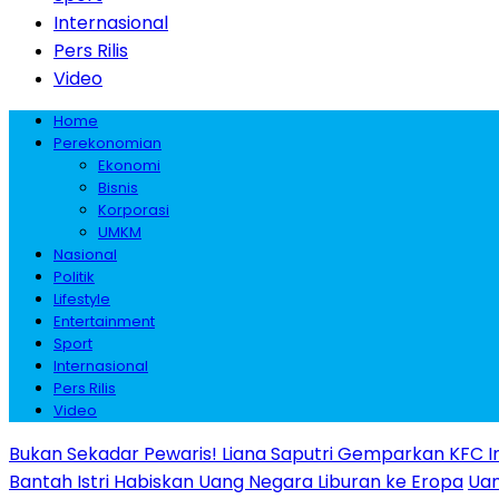
Internasional
Pers Rilis
Video
Home
Perekonomian
Ekonomi
Bisnis
Korporasi
UMKM
Nasional
Politik
Lifestyle
Entertainment
Sport
Internasional
Pers Rilis
Video
Bukan Sekadar Pewaris! Liana Saputri Gemparkan KFC I
Bantah Istri Habiskan Uang Negara Liburan ke Eropa
Uan