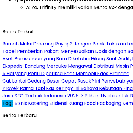
A: Ya, Trifinity memiliki varian
Bento Box
dengan
Berita Terkait
Rumah Mulai Diserang Rayap? Jangan Panik, Lakukan La
Tabel Pemberian Pakan: Menyesuaikan Dosis dengan B
Aset Perusahaan yang Baru Diketahui Hilang Saat Audit,
Ekspedisi Bandung Merauke Mengawal Distribusi Mesin 
5 Hal yang Perlu Diperiksa Saat Membeli Kaos Branded
Cat Lantai Gedung Besar Cepat Rusak? Ini Penyebab yan
Proyek Ramai tapi Kas Kering? Ini Bahaya Kebutaan Finan
Jasa SEO Terbaik Indonesia 2026: 3 Pilihan Nyata untuk
Tag :
Bisnis Katering
Efisiensi Ruang
Food Packaging
Kema
Berita Terbaru