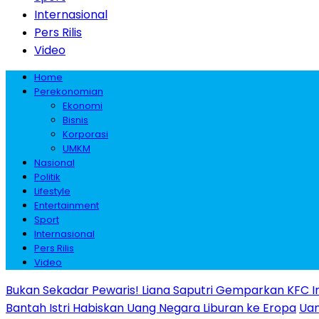
Internasional
Pers Rilis
Video
Home
Perekonomian
Ekonomi
Bisnis
Korporasi
UMKM
Nasional
Politik
Lifestyle
Entertainment
Sport
Internasional
Pers Rilis
Video
Bukan Sekadar Pewaris! Liana Saputri Gemparkan KFC I
Bantah Istri Habiskan Uang Negara Liburan ke Eropa
Uan