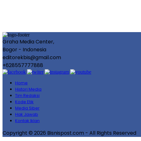
Graha Media Center,
Bogor - Indonesia
editorekbis@gmail.com
+628557777888
Home
Histori Media
Tim Redaksi
Kode Etik
Media Siber
Hak Jawab
Kontak Iklan
Copyright © 2026 Bisnispost.com - All Rights Reserved