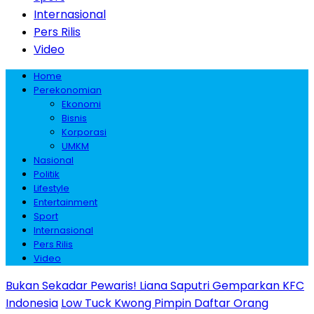
Internasional
Pers Rilis
Video
Home
Perekonomian
Ekonomi
Bisnis
Korporasi
UMKM
Nasional
Politik
Lifestyle
Entertainment
Sport
Internasional
Pers Rilis
Video
Bukan Sekadar Pewaris! Liana Saputri Gemparkan KFC
Indonesia
Low Tuck Kwong Pimpin Daftar Orang