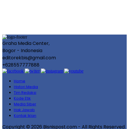
Graha Media Center,
Bogor - Indonesia
editorekbis@gmail.com
+628557777888
Home
Histori Media
Tim Redaksi
Kode Etik
Media Siber
Hak Jawab
Kontak Iklan
Copyright © 2026 Bisnispost.com - All Rights Reserved