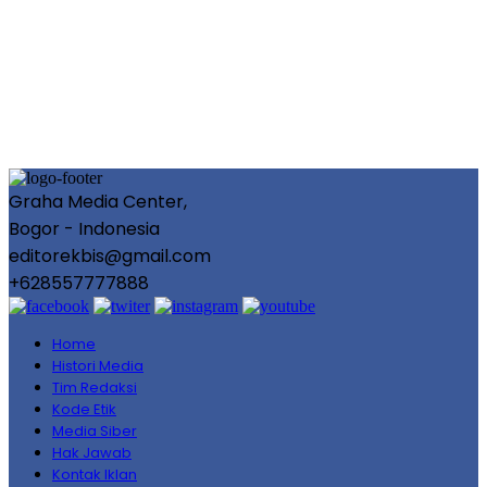
Graha Media Center,
Bogor - Indonesia
editorekbis@gmail.com
+628557777888
Home
Histori Media
Tim Redaksi
Kode Etik
Media Siber
Hak Jawab
Kontak Iklan