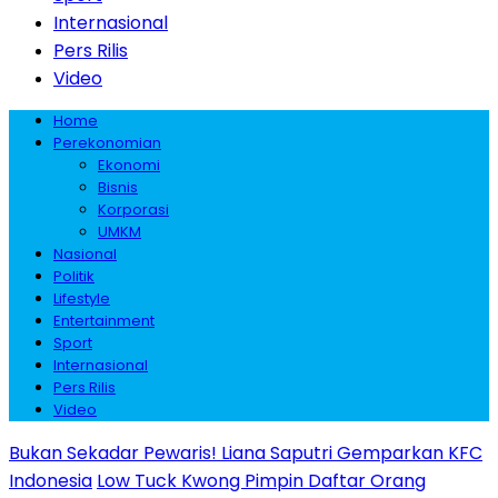
Internasional
Pers Rilis
Video
Home
Perekonomian
Ekonomi
Bisnis
Korporasi
UMKM
Nasional
Politik
Lifestyle
Entertainment
Sport
Internasional
Pers Rilis
Video
Bukan Sekadar Pewaris! Liana Saputri Gemparkan KFC
Indonesia
Low Tuck Kwong Pimpin Daftar Orang