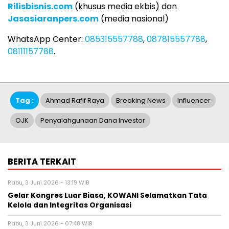
Rilisbisnis.com
(khusus media ekbis) dan
Jasasiaranpers.com
(media nasional)
WhatsApp Center:
085315557788
,
087815557788
,
08111157788
.
Tag :
Ahmad Rafif Raya
Breaking News
Influencer
OJK
Penyalahgunaan Dana Investor
BERITA TERKAIT
Rabu, 3 Juni 2026 - 13:19 WIB
Gelar Kongres Luar Biasa, KOWANI Selamatkan Tata
Kelola dan Integritas Organisasi
Rabu, 3 Juni 2026 - 07:48 WIB