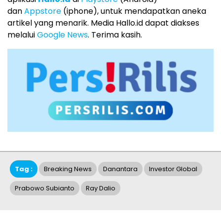
dan
Appstore
(iphone), untuk mendapatkan aneka
artikel yang menarik. Media Hallo.id dapat diakses
melalui
Google News
. Terima kasih.
Tag :
Breaking News
Danantara
Investor Global
Prabowo Subianto
Ray Dalio