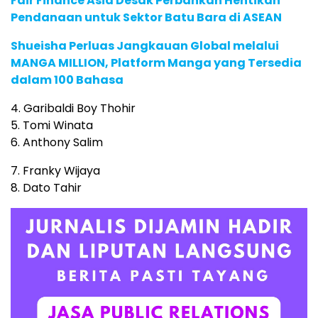
Fair Finance Asia Desak Perbankan Hentikan
Pendanaan untuk Sektor Batu Bara di ASEAN
Shueisha Perluas Jangkauan Global melalui
MANGA MILLION, Platform Manga yang Tersedia
dalam 100 Bahasa
4. Garibaldi Boy Thohir
5. Tomi Winata
6. Anthony Salim
7. Franky Wijaya
8. Dato Tahir