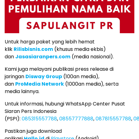
Untuk harga paket yang lebih hemat
klik
Rilisbisnis.com
(khusus media ekbis)
dan
Jasasiaranpers.com
(media nasional).
Kami juga melayani publikasi press release di
jaringan
Disway Group
(100an media),
dan
ProMedia Network
(1000an media), serta
media lainnya.
Untuk informasi, hubungi WhatsApp Center Pusat
Siaran Pers Indonesia
(PSPI):
085315557788
,
08557777888
,
087815557788
,
08
Pastikan juga download
aplikasi
Hallo.id
di
Playstore
(Android)