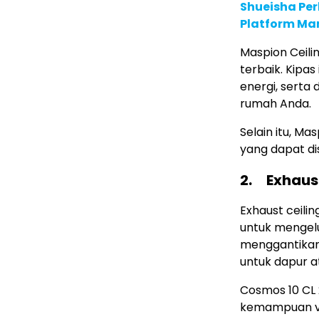
Shueisha Pe
Platform Ma
Maspion Ceili
terbaik. Kipa
energi, serta
rumah Anda.
Selain itu, M
yang dapat di
2.
Exhaus
Exhaust ceilin
untuk mengel
menggantikann
untuk dapur a
Cosmos 10 CL 
kemampuan ven