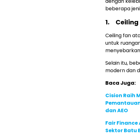
dengan kelebi
beberapa jeni
1.
Ceiling
Ceiling fan at
untuk ruangan
menyebarkan 
Selain itu, be
modern dan d
Baca Juga:
Cision Raih
Pemantauan d
dan AEO
Fair Financ
Sektor Batu 