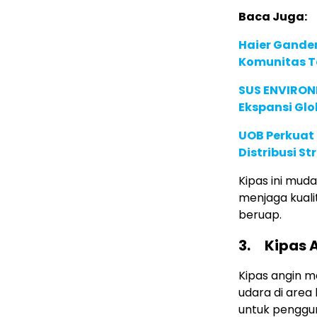
Baca Juga:
Haier Ganden
Komunitas T
SUS ENVIRONM
Ekspansi Glo
UOB Perkuat
Distribusi St
Kipas ini mud
menjaga kuali
beruap.
3.
Kipas 
Kipas angin me
udara di area 
untuk pengguna