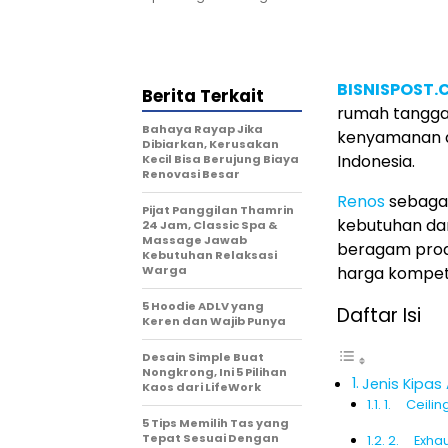
BISNISPOST
Berita Terkait
rumah tangga 
Bahaya Rayap Jika
kenyamanan di
Dibiarkan, Kerusakan
Indonesia.
Kecil Bisa Berujung Biaya
Renovasi Besar
Renos
sebagai
Pijat Panggilan Thamrin
kebutuhan da
24 Jam, Classic Spa &
Massage Jawab
beragam prod
Kebutuhan Relaksasi
Warga
harga kompeti
5 Hoodie ADLV yang
Daftar Isi
Keren dan Wajib Punya
Desain Simple Buat
Nongkrong, Ini 5 Pilihan
Jenis Kipas
Kaos dari LifeWork
1. Ceilin
5 Tips Memilih Tas yang
Tepat Sesuai Dengan
2. Exhau