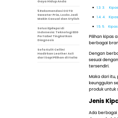
Gaya Hidup Anda
3. Kipas
5 Rekomendasi OOTD
Sweater Pria, Looks Jadi
4. Kipas
Makin Casual dan Stylish
5. Kipas 
Solusi Epilepsi di
Indonesia: Teknologi EEG
Pilihan kipas 
Portabel Tingkatkan
Diagnosis
berbagai bran
Sofa Kulit Cellini
Dengan berbag
Hadirkan Leather Asli
dari Sapi Pilihan di Italia
sesuai denga
tersendiri.
Maka dari itu
keunggulan se
produk untuk 
Jenis Kip
Ada berbagai 