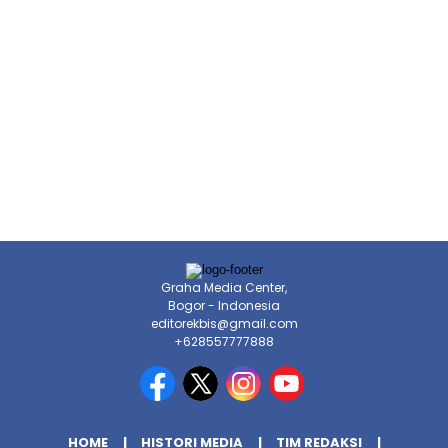
Graha Media Center,
Bogor - Indonesia
editorekbis@gmail.com
+628557777888
HOME
HISTORI MEDIA
TIM REDAKSI