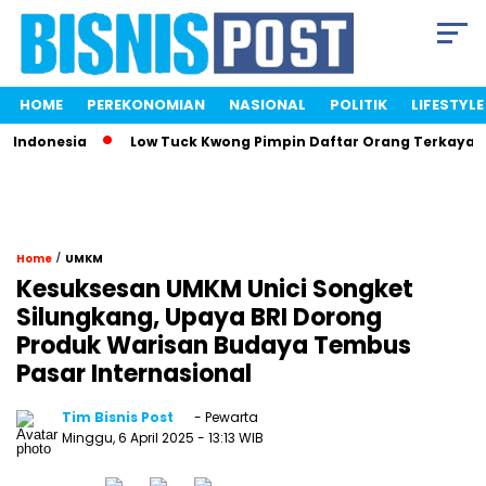
HOME
PEREKONOMIAN
NASIONAL
POLITIK
LIFESTYLE
donesia
Low Tuck Kwong Pimpin Daftar Orang Terkaya Indon
/
Home
UMKM
Kesuksesan UMKM Unici Songket
Silungkang, Upaya BRI Dorong
Produk Warisan Budaya Tembus
Pasar Internasional
Tim Bisnis Post
- Pewarta
Minggu, 6 April 2025
- 13:13 WIB