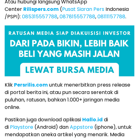
Atau hubungi langsung WhatsApp
Center
Rilispers.com
(
Pusat Siaran Pers
Indonesia
/PSPI):
085315557788
,
087815557788
,
08111157788
.
Klik
Persrilis.com
untuk menerbitkan press release
di portal berita ini, atau pun secara serentak di
puluhan, ratusan, bahkan 1.000+ jaringan media
online.
Pastikan juga download aplikasi
Hallo.id
di
di
Playstore
(Android) dan
Appstore
(iphone), untuk
mendapatkan aneka artikel yang menarik. Media