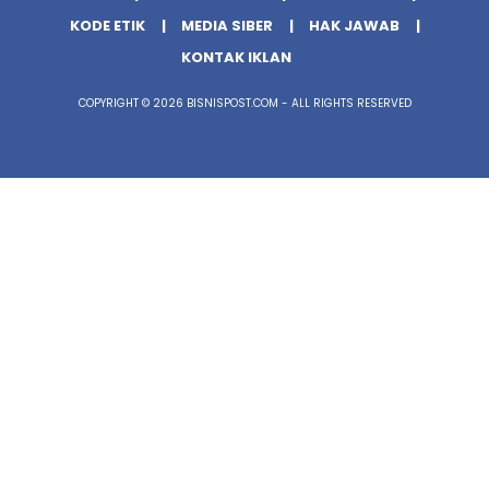
KODE ETIK
MEDIA SIBER
HAK JAWAB
KONTAK IKLAN
COPYRIGHT © 2026 BISNISPOST.COM - ALL RIGHTS RESERVED