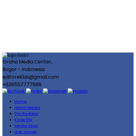
Graha Media Center,
Bogor - Indonesia
editorekbis@gmail.com
+628557777888
Home
Histori Media
Tim Redaksi
Kode Etik
Media Siber
Hak Jawab