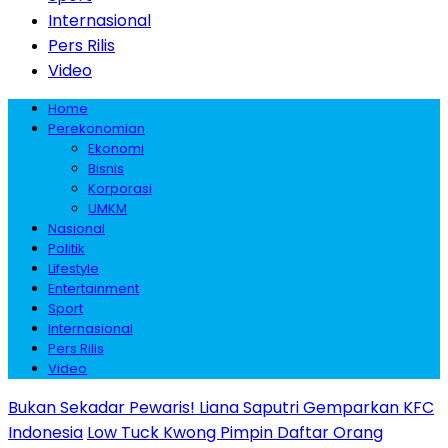
Internasional
Pers Rilis
Video
Home
Perekonomian
Ekonomi
Bisnis
Korporasi
UMKM
Nasional
Politik
Lifestyle
Entertainment
Sport
Internasional
Pers Rilis
Video
Bukan Sekadar Pewaris! Liana Saputri Gemparkan KFC
Indonesia
Low Tuck Kwong Pimpin Daftar Orang