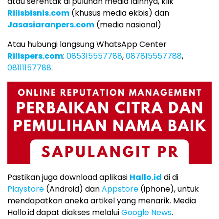
atau serentak di puluhan media lainnya, klik
Rilisbisnis.com
(khusus media ekbis) dan
Jasasiaranpers.com
(media nasional)
Atau hubungi langsung WhatsApp Center
Rilispers.com
:
085315557788
,
087815557788
,
08111157788
.
Pastikan juga download aplikasi
Hallo.id
di di
Playstore
(Android) dan
Appstore
(iphone), untuk
mendapatkan aneka artikel yang menarik. Media
Hallo.id dapat diakses melalui
Google News
.