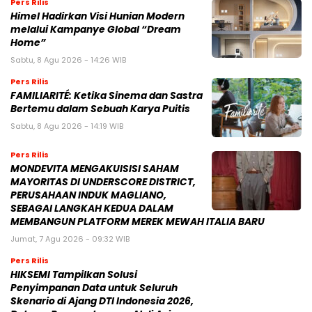
Pers Rilis
Himel Hadirkan Visi Hunian Modern
melalui Kampanye Global “Dream
Home”
Sabtu, 8 Agu 2026 - 14:26 WIB
Pers Rilis
FAMILIARITÉ: Ketika Sinema dan Sastra
Bertemu dalam Sebuah Karya Puitis
Sabtu, 8 Agu 2026 - 14:19 WIB
Pers Rilis
MONDEVITA MENGAKUISISI SAHAM
MAYORITAS DI UNDERSCORE DISTRICT,
PERUSAHAAN INDUK MAGLIANO,
SEBAGAI LANGKAH KEDUA DALAM
MEMBANGUN PLATFORM MEREK MEWAH ITALIA BARU
Jumat, 7 Agu 2026 - 09:32 WIB
Pers Rilis
HIKSEMI Tampilkan Solusi
Penyimpanan Data untuk Seluruh
Skenario di Ajang DTI Indonesia 2026,