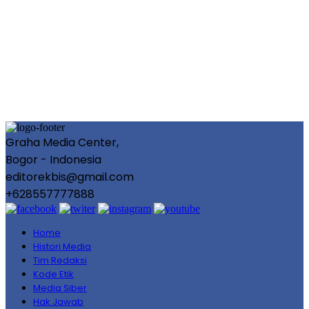
Graha Media Center,
Bogor - Indonesia
editorekbis@gmail.com
+628557777888
Home
Histori Media
Tim Redaksi
Kode Etik
Media Siber
Hak Jawab