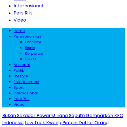
Internasional
Pers Rilis
Video
Home
Perekonomian
Ekonomi
Bisnis
Korporasi
UMKM
Nasional
Politik
Lifestyle
Entertainment
Sport
Internasional
Pers Rilis
Video
Bukan Sekadar Pewaris! Liana Saputri Gemparkan KFC
Indonesia
Low Tuck Kwong Pimpin Daftar Orang